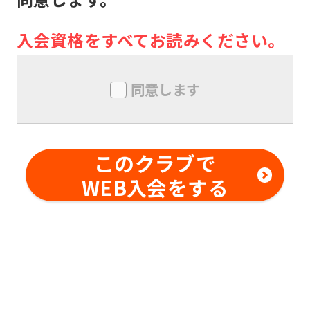
き事由がない限り、責任は負いませ
ん。メンバー同士の本クラブ内外での
入会資格をすべてお読みください。
トラブルについても同様とします。
メンバーは、本クラブにおいて、技量
同意します
を超えた行為及び危険行為は行っては
ならないものとします。また、本クラ
ブの事前の書面による承諾なしに、対
このクラブで
価を得て他の利用者に対する指導行為
WEB入会をする
を行ってはならないものとします。メ
ンバー同士の本クラブ内外でのトラブ
ルについても同様とします。
変更事項