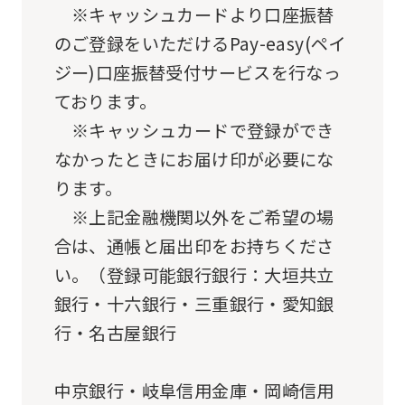
an
※キャッシュカードより口座振替
automatic
のご登録をいただけるPay-easy(ペイ
translation
ジー)口座振替受付サービスを行なっ
service,
ております。
the
※キャッシュカードで登録ができ
Japanese
なかったときにお届け印が必要にな
version
ります。
of
※上記金融機関以外をご希望の場
this
合は、通帳と届出印をお持ちくださ
website
い。（登録可能銀行銀行：大垣共立
will
銀行・十六銀行・三重銀行・愛知銀
be
行・名古屋銀行
translated
mechanically,
中京銀行・岐阜信用金庫・岡崎信用