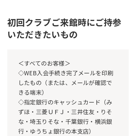
below
(start
automatic
初回クラブご来館時にご持参
translation)
いただきたいもの
to
return
to
＜すべてのお客様＞
the
◇WEB入会手続き完了メールを印刷
top
したもの（または、メールが確認で
page.
きる端末）
However,
◇指定銀行のキャッシュカード（み
if
ずほ・三菱ＵＦＪ・三井住友・りそ
you
な・埼玉りそな・千葉銀行・横浜銀
use
行・ゆうちょ銀行の本支店）