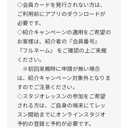
original
◇会員カードを発行されない方は、
content.
ご利用前にアプリのダウンロードが
We
必要です。
ask
◇紹介キャンペーンの適用をご希望の
that
お客様は、紹介者の『会員番号』
you
『フルネーム』 をご確認の上ご来館
fully
ください。
understand
※初回来館時に申請が無い場合
this
は、紹介キャンペーン対象外となりま
before
すのでご注意ください。
using
◇スタジオレッスンの参加をご希望
the
される方は、ご自身の端末にてレッ
service.
スン開始までにオンラインスタジオ
予約の登録と予約が必要です。
Automatic translation