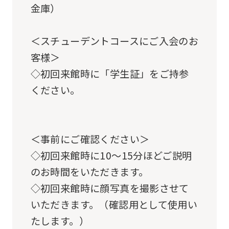
so
金庫）
it
may
＜スチューデントコースにご入会のお
not
客様＞
be
◇初回来館時に「学生証」をご持参
an
ください。
accurate
translation.
The
＜事前にご確認ください＞
translation
◇初回来館時に10～15分ほどご説明
may
のお時間をいただきます。
differ
◇初回来館時に顔写真を撮影させて
from
いただきます。（確認用として使用い
the
たします。）