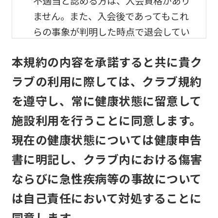
不適当と認める方は、入会資格があり
ません。また、入会後であってもこれ
らの事象が判明した時点で退会してい
ただきます。
本規約の内容を承諾すると共に貴ク
メンバーの利用及び事故
ラブの利用に際しては、クラブ規約
を遵守し、常に健康状態に留意して
メンバーは、自己の責任と危険負担に
おいて、他のメンバーと協調して、本
施設利用を行うことに同意します。
クラブの施設を利用するものとしま
現在の健康状態については健康申告
す。
書に明記し、クラブ内における傷害
本クラブは、メンバーが本クラブの施
ならびに急性疾病等の事故について
設利用中に生じた盗難、怪我その他の
は自己責任において対処することに
事故について、本クラブの責に帰すべ
同意します。