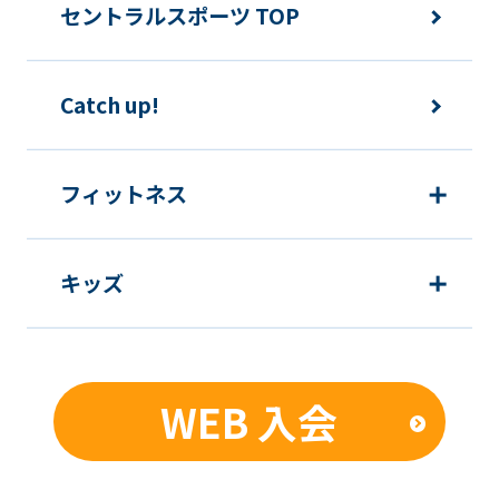
メンバーは、住所または連絡先等に変更
セントラルスポーツ TOP
のあった場合は速やかに所定方法で手続
きをするものとします。
Catch up!
各種届出制度について
フィットネス
休会
キッズ
提
各月10日
出
期
限
WEB 入会
発
翌月1日から
効
日