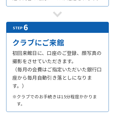
foreigners
Central
Sports
official
クラブにご来館
website
is
初回来館日に、口座のご登録、顔写真の
automatically
撮影をさせていただきます。
translated
（毎月の会費はご指定いただいた銀行口
into
座から毎月自動引き落としになりま
English.
す。）
Click
※クラブでのお手続きは15分程度かかりま
the
す。
link