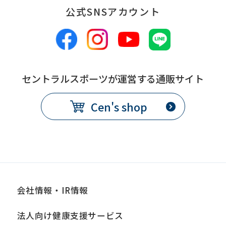
公式SNSアカウント
備
別途、休会費をクラブで定め
考
る
コース変更
セントラルスポーツが運営する通販サイト
提
各月10日
Cen's shop
出
期
限
発
翌月1日から
効
日
会社情報・IR情報
備
別途、手数料が必要
法人向け健康支援サービス
考