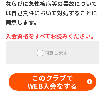
本クラブは、メンバーが本クラブの施
ならびに急性疾病等の事故について
設利用中に生じた盗難、怪我その他の
は自己責任において対処することに
事故について、本クラブの責に帰すべ
同意します。
き事由がない限り、責任は負いませ
ん。メンバー同士の本クラブ内外での
入会資格をすべてお読みください。
トラブルについても同様とします。
メンバーは、本クラブにおいて、技量
同意します
を超えた行為及び危険行為は行っては
ならないものとします。また、本クラ
ブの事前の書面による承諾なしに、対
このクラブで
価を得て他の利用者に対する指導行為
WEB入会をする
を行ってはならないものとします。メ
ンバー同士の本クラブ内外でのトラブ
ルについても同様とします。