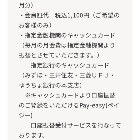
月分）
link
・会員証代 税込1,100円（ご希望の
below
お客様のみ）
(start
・指定金融機関のキャッシュカード
automatic
（毎月の月会費は指定金融機関より
translation)
振替とさせていただきます。）
to
指定銀行のキャッシュカード
return
（みずほ・三井住友・三菱ＵＦＪ・
to
ゆうちょ銀行の本支店）
the
※キャッシュカードより口座振替
top
のご登録をいただけるPay-easy(ペイ
page.
ジー)
However,
口座振替受付サービスを行なって
if
おります。
you