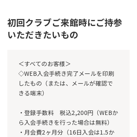
For
foreigners
初回クラブご来館時にご持参
いただきたいもの
Central
Sports
official
＜すべてのお客様＞
website
◇WEB入会手続き完了メールを印刷
is
したもの（または、メールが確認で
automatically
きる端末）
translated
into
・登録手数料 税込2,200円（WEBか
English.
ら入会手続きを行った場合は無料）
Click
・月会費2ヶ月分（16日入会は1.5か
the