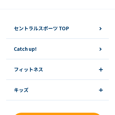
変更事項
メンバーは、住所または連絡先等に変更
セントラルスポーツ TOP
のあった場合は速やかに所定方法で手続
きをするものとします。
Catch up!
各種届出制度について
フィットネス
休会
キッズ
提
各月10日
出
期
限