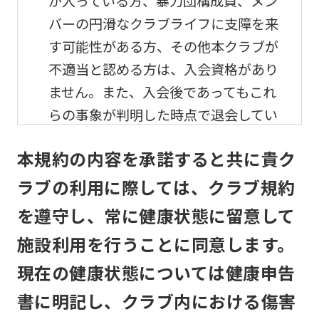
が入っている方、暴力団構成員、メン
バーの円滑なクラブライフに支障を来
す可能性がある方、その他本クラブが
不適当と認める方は、入会資格があり
ません。また、入会後であってもこれ
らの事象が判明した時点で退会してい
ただきます。
本規約の内容を承諾すると共に貴ク
メンバーの利用及び事故
ラブの利用に際しては、クラブ規約
を遵守し、常に健康状態に留意して
メンバーは、自己の責任と危険負担に
おいて、他のメンバーと協調して、本
施設利用を行うことに同意します。
クラブの施設を利用するものとしま
現在の健康状態については健康申告
す。
書に明記し、クラブ内における傷害