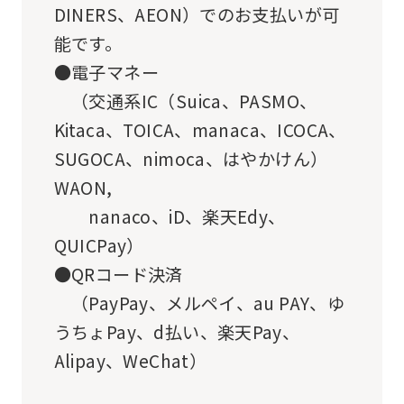
DINERS、AEON）でのお支払いが可
mechanically,
能です。
so
●電子マネー
it
（交通系IC（Suica、PASMO、
may
Kitaca、TOICA、manaca、ICOCA、
not
SUGOCA、nimoca、はやかけん）
be
WAON,
an
nanaco、iD、楽天Edy、
accurate
QUICPay）
translation.
●QRコード決済
The
（PayPay、メルペイ、au PAY、ゆ
translation
うちょPay、d払い、楽天Pay、
may
Alipay、WeChat）
differ
from