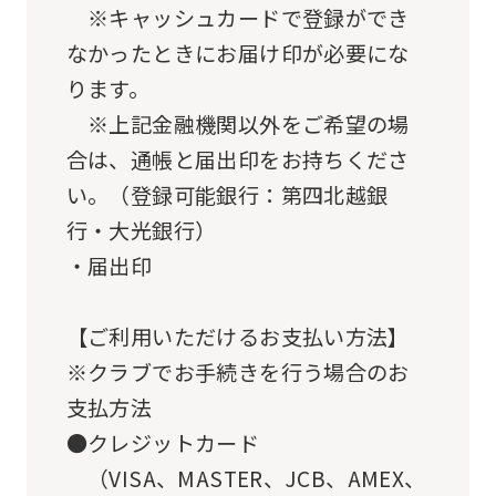
※キャッシュカードで登録ができ
use
なかったときにお届け印が必要にな
an
ります。
automatic
※上記金融機関以外をご希望の場
translation
合は、通帳と届出印をお持ちくださ
service,
い。（登録可能銀行：第四北越銀
the
行・大光銀行）
Japanese
・届出印
version
of
【ご利用いただけるお支払い方法】
this
※クラブでお手続きを行う場合のお
website
支払方法
will
●クレジットカード
be
（VISA、MASTER、JCB、AMEX、
translated