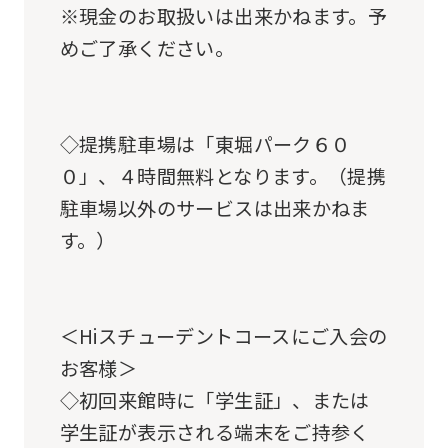
※現金のお取扱いは出来かねます。予
the
めご了承ください。
original
content.
We
◇提携駐車場は「東堀パーク６０
ask
０」、４時間無料となります。（提携
that
駐車場以外のサービスは出来かねま
you
す。）
fully
understand
this
＜Hiスチューデントコースにご入会の
before
お客様＞
using
◇初回来館時に「学生証」、または
the
学生証が表示される端末をご持参く
service.