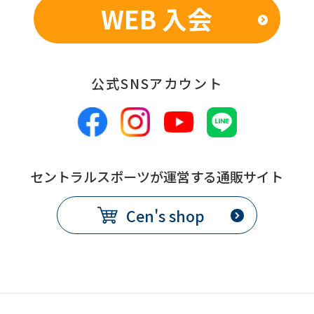
WEB 入会
発
翌月1日から
効
日
公式SNSアカウント
備
別途、休会費をクラブで定め
考
る
コース変更
セントラルスポーツが運営する通販サイト
提
各月10日
Cen's shop
出
期
限
発
翌月1日から
効