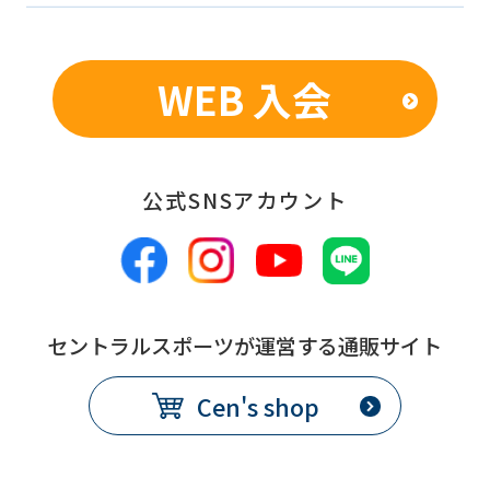
期
限
WEB 入会
発
翌月1日から
効
日
公式SNSアカウント
備
別途、休会費をクラブで定め
考
る
コース変更
セントラルスポーツが運営する通販サイト
提
各月10日
Cen's shop
出
期
限