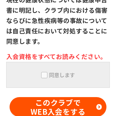
す。
書に明記し、クラブ内における傷害
本クラブは、メンバーが本クラブの施
ならびに急性疾病等の事故について
設利用中に生じた盗難、怪我その他の
は自己責任において対処することに
事故について、本クラブの責に帰すべ
同意します。
き事由がない限り、責任は負いませ
ん。メンバー同士の本クラブ内外での
入会資格をすべてお読みください。
トラブルについても同様とします。
メンバーは、本クラブにおいて、技量
同意します
を超えた行為及び危険行為は行っては
ならないものとします。また、本クラ
ブの事前の書面による承諾なしに、対
このクラブで
価を得て他の利用者に対する指導行為
WEB入会をする
を行ってはならないものとします。メ