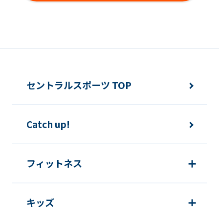
ンバー同士の本クラブ内外でのトラブ
ルについても同様とします。
変更事項
メンバーは、住所または連絡先等に変更
セントラルスポーツ TOP
のあった場合は速やかに所定方法で手続
きをするものとします。
Catch up!
各種届出制度について
フィットネス
休会
キッズ
提
各月10日
出