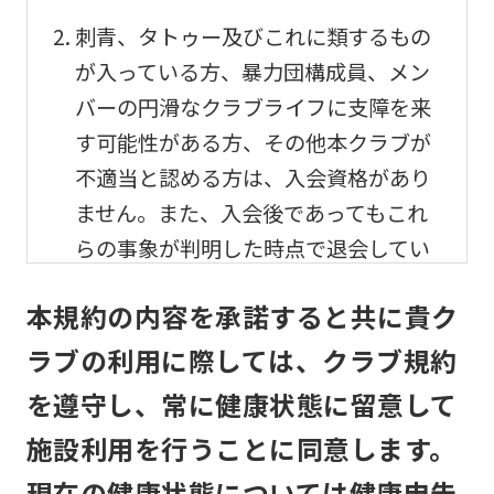
刺青、タトゥー及びこれに類するもの
が入っている方、暴力団構成員、メン
バーの円滑なクラブライフに支障を来
す可能性がある方、その他本クラブが
不適当と認める方は、入会資格があり
ません。また、入会後であってもこれ
らの事象が判明した時点で退会してい
ただきます。
本規約の内容を承諾すると共に貴ク
メンバーの利用及び事故
ラブの利用に際しては、クラブ規約
を遵守し、常に健康状態に留意して
メンバーは、自己の責任と危険負担に
おいて、他のメンバーと協調して、本
施設利用を行うことに同意します。
クラブの施設を利用するものとしま
現在の健康状態については健康申告