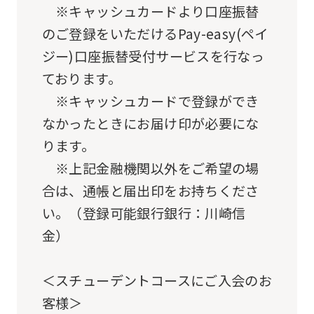
※キャッシュカードより口座振替
you
のご登録をいただけるPay-easy(ペイ
use
ジー)口座振替受付サービスを行なっ
an
ております。
automatic
※キャッシュカードで登録ができ
translation
なかったときにお届け印が必要にな
service,
ります。
the
※上記金融機関以外をご希望の場
Japanese
合は、通帳と届出印をお持ちくださ
version
い。（登録可能銀行銀行：川崎信
of
金）
this
website
＜スチューデントコースにご入会のお
will
客様＞
be