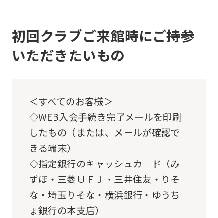
the
link
初回クラブご来館時にご持参
below
いただきたいもの
(start
automatic
translation)
＜すべてのお客様＞
to
◇WEB入会手続き完了メールを印刷
return
したもの（または、メールが確認で
to
きる端末）
the
◇指定銀行のキャッシュカード（み
top
ずほ・三菱ＵＦＪ・三井住友・りそ
page.
な・埼玉りそな・横浜銀行・ゆうち
However,
ょ銀行の本支店）
if