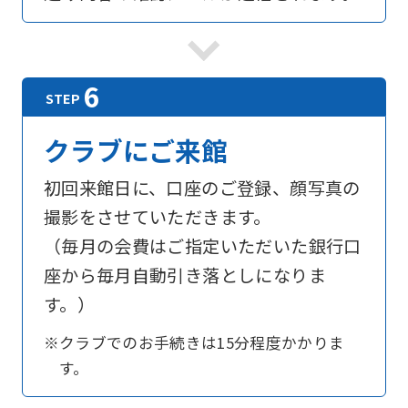
For
foreigners
Central
クラブにご来館
Sports
初回来館日に、口座のご登録、顔写真の
official
撮影をさせていただきます。
website
（毎月の会費はご指定いただいた銀行口
is
座から毎月自動引き落としになりま
automatically
す。）
translated
into
※クラブでのお手続きは15分程度かかりま
English.
す。
Click