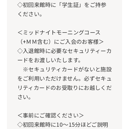
◇初回来館時に「学生証」をご持参
translated
ください。
mechanically,
so
＜ミッドナイトモーニングコース
it
（+ＭＭ含む）にご入会のお客様＞
may
◇入退館時に必要なセキュリティーカ
not
ードをお渡しいたします。
be
※セキュリティカードがないと施設
an
をご利用いただけません。必ずセキュ
accurate
リティカードのお受取りにお越しくだ
translation.
さい。
The
translation
＜事前にご確認ください＞
may
◇初回来館時に10～15分ほどご説明
differ