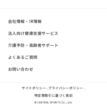
発
翌月1日から
効
日
会社情報・IR情報
備
別途、手数料が必要
法人向け健康支援サービス
考
介護予防・高齢者サポート
退会
よくあるご質問
提
各月10日
出
お問い合わせ
期
限
サイトポリシー
プライバシーポリシー
発
|
|
翌月1日から
特定商取引に基づく表記
効
© CENTRAL SPORTS Co., Ltd.
日