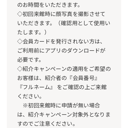
のお時間をいただきます。
from
◇初回来館時に顔写真を撮影させて
the
いただきます。（確認用として使用い
original
たします。）
content.
◇会員カードを発行されない方は、
We
ご利用前にアプリのダウンロードが
ask
必要です。
that
◇紹介キャンペーンの適用をご希望の
you
お客様は、紹介者の『会員番号』
fully
『フルネーム』 をご確認の上ご来館
understand
ください。
this
※初回来館時に申請が無い場合
before
は、紹介キャンペーン対象外となりま
using
すのでご注意ください。
the