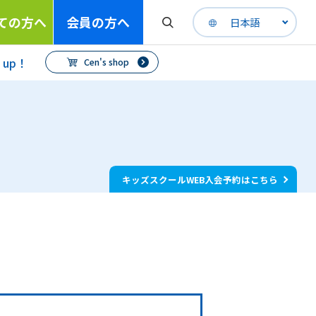
ての方へ
会員の方へ
日本語
h up！
Cen's shop
キッズスクールWEB入会予約はこちら