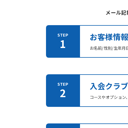
メール記
お客様情
お名前/性別/生年月
入会クラ
コースやオプション