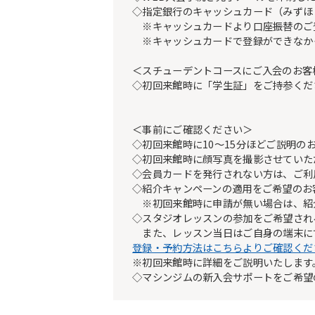
◇指定銀行のキャッシュカード（みずほ
※キャッシュカードより口座振替のご登録
※キャッシュカードで登録ができなか
＜スチューデントコースにご入会のお客
◇初回来館時に「学生証」をご持参くだ
＜事前にご確認ください＞
◇初回来館時に10～15分ほどご説明の
◇初回来館時に顔写真を撮影させていた
◇会員カードを発行されない方は、ご利
◇紹介キャンペーンの適用をご希望のお
※初回来館時に申請が無い場合は、紹
◇スタジオレッスンの参加をご希望され
また、レッスン当日はご自身の端末に
登録・予約方法はこちらよりご確認くだ
※初回来館時に詳細をご説明いたします
◇マシンジムの新入会サポートをご希望