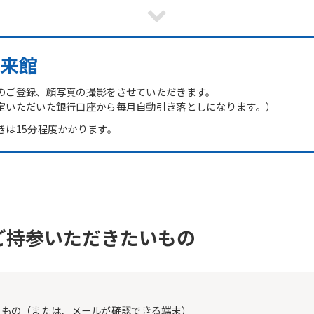
However, if you use an automatic
translation service, the Japanese
version of this website will be
translated mechanically, so it may
来館
not be an accurate translation.
The translation may differ from the
original content. We ask that you
のご登録、顔写真の撮影をさせていただきます。
fully understand this before using
定いただいた銀行口座から毎月自動引き落としになります。）
the service.
きは15分程度かかります。
Automatic translation start
ご持参いただきたいもの
たもの（または、メールが確認できる端末）