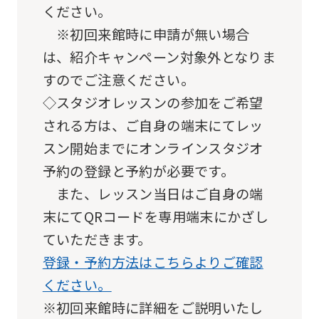
ください。
you
※初回来館時に申請が無い場合
fully
は、紹介キャンペーン対象外となりま
understand
すのでご注意ください。
this
◇スタジオレッスンの参加をご希望
before
される方は、ご自身の端末にてレッ
using
スン開始までにオンラインスタジオ
the
予約の登録と予約が必要です。
service.
また、レッスン当日はご自身の端
Automatic translation
末にてQRコードを専用端末にかざし
ていただきます。
登録・予約方法はこちらよりご確認
ください。
※初回来館時に詳細をご説明いたし