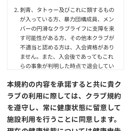
刺青、タトゥー及びこれに類するもの
が入っている方、暴力団構成員、メン
バーの円滑なクラブライフに支障を来
す可能性がある方、その他本クラブが
不適当と認める方は、入会資格があり
ません。また、入会後であってもこれ
らの事象が判明した時点で退会してい
ただきます。
本規約の内容を承諾すると共に貴ク
メンバーの利用及び事故
ラブの利用に際しては、クラブ規約
を遵守し、常に健康状態に留意して
メンバーは、自己の責任と危険負担に
おいて、他のメンバーと協調して、本
施設利用を行うことに同意します。
クラブの施設を利用するものとしま
現在の健康状態については健康申告