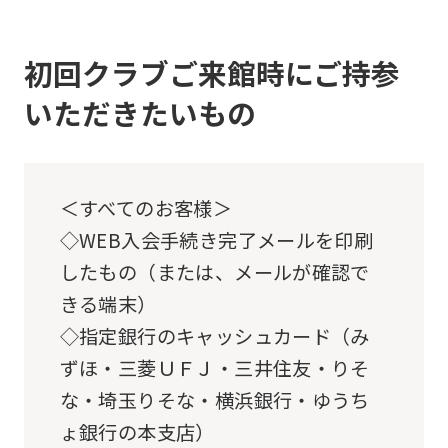
return
to
初回クラブご来館時にご持参
the
いただきたいもの
top
page.
However,
＜すべてのお客様＞
if
◇WEB入会手続き完了メールを印刷
you
したもの（または、メールが確認で
use
きる端末）
an
◇指定銀行のキャッシュカード（み
automatic
ずほ・三菱ＵＦＪ・三井住友・りそ
translation
な・埼玉りそな・横浜銀行・ゆうち
service,
ょ銀行の本支店）
the