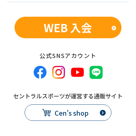
期
限
WEB 入会
発
翌月1日から
効
日
公式SNSアカウント
備
別途、休会費をクラブで定め
考
る
コース変更
セントラルスポーツが運営する通販サイト
提
各月10日
Cen's shop
出
期
限