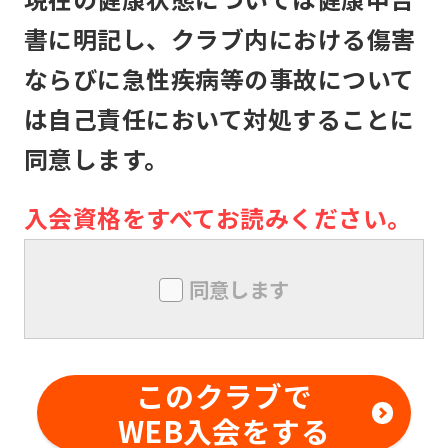
す。
書に明記し、クラブ内における傷害
本クラブは、メンバーが本クラブの施
ならびに急性疾病等の事故について
設利用中に生じた盗難、怪我その他の
は自己責任において対処することに
事故について、本クラブの責に帰すべ
同意します。
き事由がない限り、責任は負いませ
ん。メンバー同士の本クラブ内外での
入会資格をすべてお読みください。
トラブルについても同様とします。
メンバーは、本クラブにおいて、技量
同意します
を超えた行為及び危険行為は行っては
ならないものとします。また、本クラ
ブの事前の書面による承諾なしに、対
このクラブで
価を得て他の利用者に対する指導行為
WEB入会をする
を行ってはならないものとします。メ