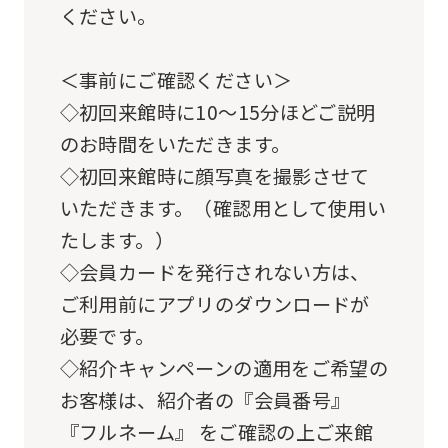
ください。
an
accurate
＜事前にご確認ください＞
translation.
◇初回来館時に10～15分ほどご説明
The
のお時間をいただきます。
translation
◇初回来館時に顔写真を撮影させて
may
いただきます。（確認用として使用い
differ
たします。）
from
◇会員カードを発行されない方は、
the
ご利用前にアプリのダウンロードが
original
必要です。
content.
◇紹介キャンペーンの適用をご希望の
We
お客様は、紹介者の『会員番号』
ask
『フルネーム』 をご確認の上ご来館
that