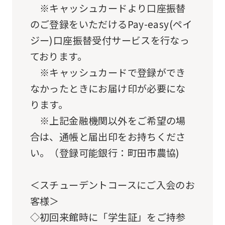
※キャッシュカードより口座振替
Japanese
のご登録をいただけるPay-easy(ペイ
version
ジー)口座振替受付サービスを行なっ
of
ております。
this
※キャッシュカードで登録ができ
website
なかったときにお届け印が必要にな
will
ります。
be
※上記金融機関以外をご希望の場
translated
合は、通帳と届出印をお持ちくださ
mechanically,
い。（登録可能銀行：町田市農協)
so
it
＜スチューデントコースにご入会のお
may
客様＞
not
◇初回来館時に「学生証」をご持参
be