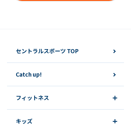
ンバー同士の本クラブ内外でのトラブ
ルについても同様とします。
変更事項
メンバーは、住所または連絡先等に変更
セントラルスポーツ TOP
のあった場合は速やかに所定方法で手続
きをするものとします。
Catch up!
各種届出制度について
フィットネス
休会
キッズ
提
各月10日
出