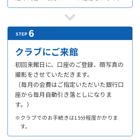
website
is
automatically
translated
into
クラブにご来館
English.
初回来館日に、口座のご登録、顔写真の
Click
撮影をさせていただきます。
the
（毎月の会費はご指定いただいた銀行口
link
座から毎月自動引き落としになりま
below
す。）
(start
automatic
※クラブでのお手続きは15分程度かかりま
translation)
す。
to