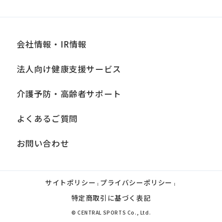
発
翌月1日から
効
日
会社情報・IR情報
備
別途、手数料が必要
法人向け健康支援サービス
考
介護予防・高齢者サポート
退会
よくあるご質問
提
各月10日
出
お問い合わせ
期
限
サイトポリシー
プライバシーポリシー
発
|
|
翌月1日から
特定商取引に基づく表記
効
© CENTRAL SPORTS Co., Ltd.
日