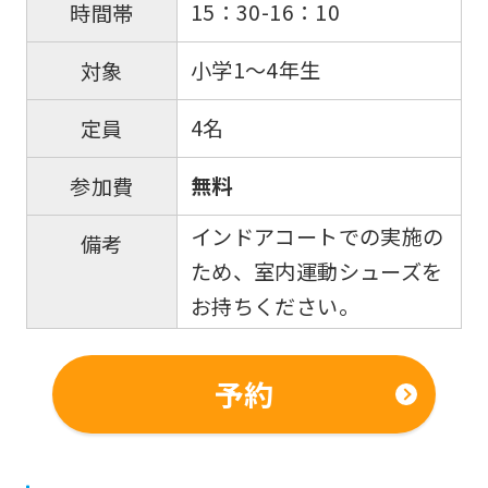
if
15：30-16：10
時間帯
you
小学1～4年生
対象
use
an
4名
定員
automatic
translation
無料
参加費
service,
インドアコートでの実施の
備考
the
ため、室内運動シューズを
Japanese
お持ちください。
version
of
予約
this
website
will