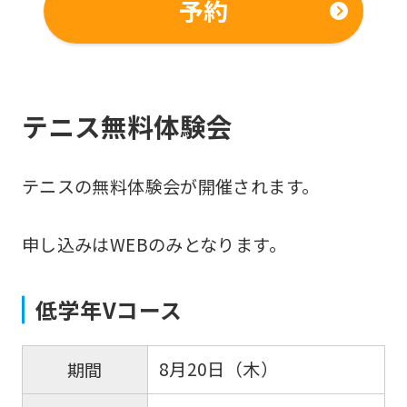
予約
Click
the
link
below
テニス無料体験会
(start
automatic
translation)
テニスの無料体験会が開催されます。
to
return
申し込みはWEBのみとなります。
to
the
低学年Vコース
top
page.
8月20日（木）
期間
However,