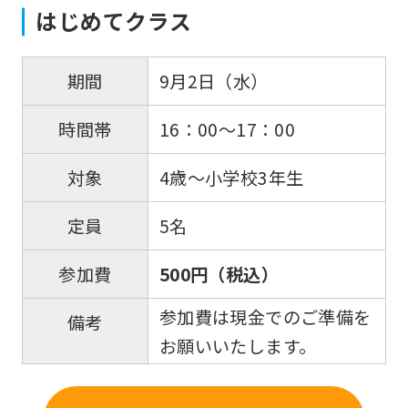
はじめてクラス
For
9月2日（水）
期間
foreigners
16：00～17：00
時間帯
Central
4歳～小学校3年生
対象
Sports
official
5名
定員
website
is
500円（税込）
参加費
automatically
参加費は現金でのご準備を
備考
translated
お願いいたします。
into
English.