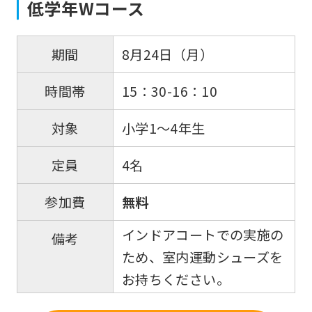
be
低学年Wコース
translated
mechanically,
8月24日（月）
期間
so
15：30-16：10
時間帯
it
may
小学1～4年生
対象
not
be
4名
定員
an
無料
参加費
accurate
translation.
インドアコートでの実施の
備考
The
ため、室内運動シューズを
translation
お持ちください。
may