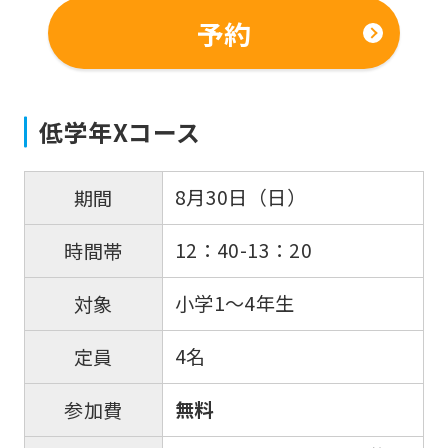
differ
予約
from
the
original
低学年Xコース
content.
We
8月30日（日）
期間
ask
that
12：40-13：20
時間帯
you
fully
小学1～4年生
対象
understand
4名
定員
this
before
無料
参加費
using