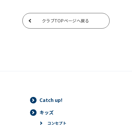
For foreigners
クラブTOPページへ戻る
Central Sports official website is
automatically translated into
English. Click the link below (start
automatic translation) to return to
the top page.
However, if you use an automatic
translation service, the Japanese
version of this website will be
translated mechanically, so it may
not be an accurate translation.
The translation may differ from the
Catch up!
original content. We ask that you
fully understand this before using
キッズ
the service.
コンセプト