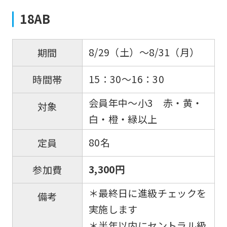
18AB
8/29（土）～8/31（月）
期間
15：30～16：30
時間帯
会員年中～小3 赤・黄・
対象
白・橙・緑以上
80名
定員
3,300円
参加費
＊最終日に進級チェックを
備考
実施します
＊半年以内にセントラル級