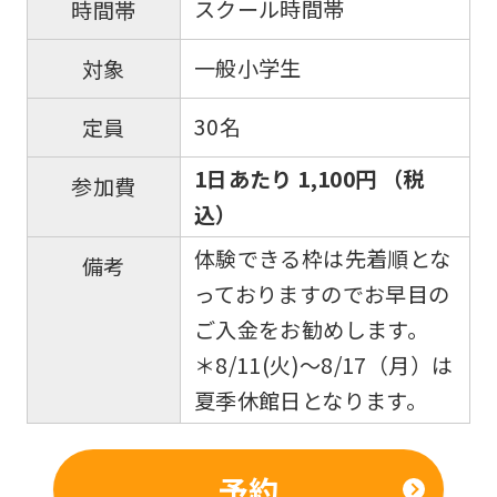
スクール時間帯
時間帯
translated
mechanically,
一般小学生
対象
so
30名
定員
it
may
1日あたり 1,100円 （税
参加費
not
込）
be
体験できる枠は先着順とな
備考
an
っておりますのでお早目の
accurate
ご入金をお勧めします。
translation.
＊8/11(火)〜8/17（月）は
The
夏季休館日となります。
translation
may
予約
differ