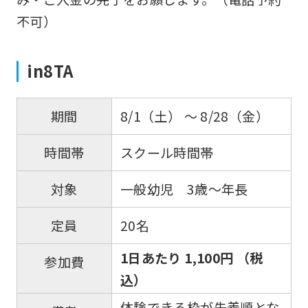
the
不可）
link
below
in8TA
(start
automatic
8/1（土） 〜 8/28（金）
期間
translation)
to
スクール時間帯
時間帯
return
一般幼児 3歳～年長
対象
to
the
20名
定員
top
page.
1日あたり 1,100円 （税
参加費
However,
込）
if
体験できる枠が先着順とな