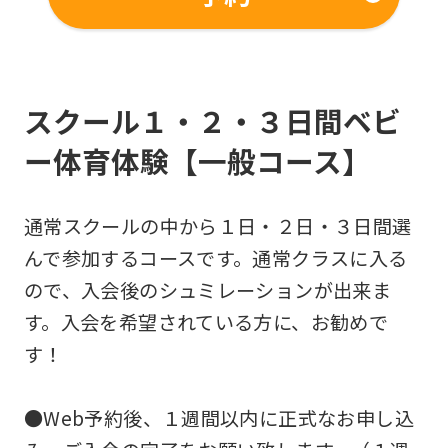
from
the
original
スクール１・２・３日間ベビ
content.
We
ー体育体験【一般コース】
ask
that
通常スクールの中から１日・２日・３日間選
you
んで参加するコースです。通常クラスに入る
fully
ので、入会後のシュミレーションが出来ま
understand
す。入会を希望されている方に、お勧めで
this
す！
before
using
●Web予約後、１週間以内に正式なお申し込
the