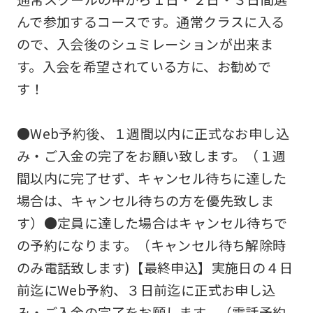
For
んで参加するコースです。通常クラスに入る
ので、入会後のシュミレーションが出来ま
foreigners
す。入会を希望されている方に、お勧めで
す！
Central
Sports
●Web予約後、１週間以内に正式なお申し込
official
み・ご入金の完了をお願い致します。（１週
website
間以内に完了せず、キャンセル待ちに達した
is
場合は、キャンセル待ちの方を優先致しま
automatically
す）●定員に達した場合はキャンセル待ちで
translated
の予約になります。（キャンセル待ち解除時
into
のみ電話致します)【最終申込】実施日の４日
English.
前迄にWeb予約、３日前迄に正式お申し込
Click
み・ご入金の完了をお願します。（電話予約