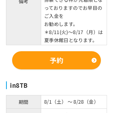
備考
you
っておりますのでお早目の
use
ご入金を
an
お勧めします。
automatic
＊8/11(火)〜8/17（月）は
translation
夏季休館日となります。
service,
the
予約
Japanese
version
of
in8TB
this
website
8/1（土） 〜 8/28（金）
期間
will
be