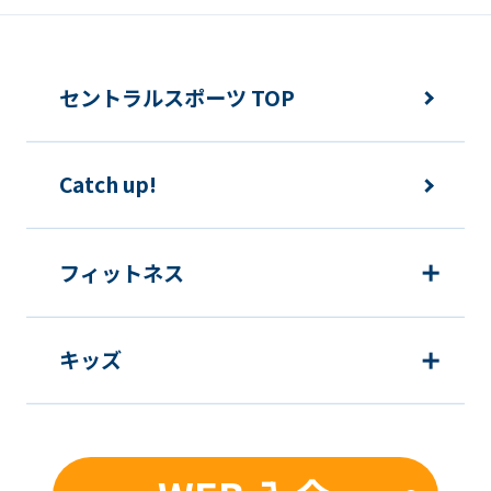
translated
mechanically,
so
セントラルスポーツ TOP
it
may
not
Catch up!
be
an
フィットネス
accurate
translation.
The
キッズ
translation
may
differ