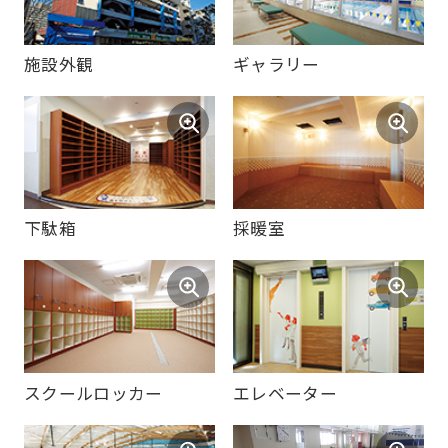
For
foreigners
施設外観
ギャラリー
Central
Sports
official
website
下駄箱
採暖室
is
automatically
translated
into
English.
スクールロッカー
エレベーター
Click