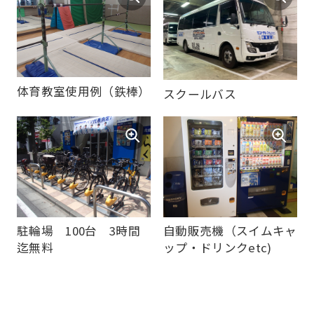
you
use
an
automatic
translation
体育教室使用例（鉄棒）
スクールバス
service,
the
Japanese
version
of
this
駐輪場 100台 3時間
自動販売機（スイムキャ
website
迄無料
ップ・ドリンクetc)
will
be