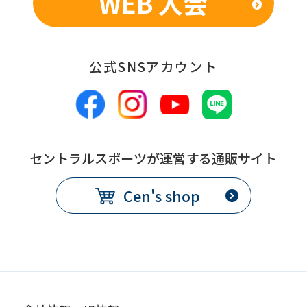
WEB 入会
from
the
original
content.
公式SNSアカウント
We
ask
that
you
セントラルスポーツが運営する通販サイト
fully
Cen's shop
understand
this
before
using
the