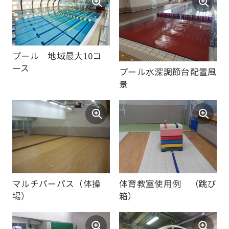
the
link
below
(start
プール 地域最大10コ
automatic
ース
プール水深調節台配置風
translation)
景
to
return
to
the
top
page.
マルチパーパス（体操
体育教室使用例 （跳び
However,
場）
箱）
if