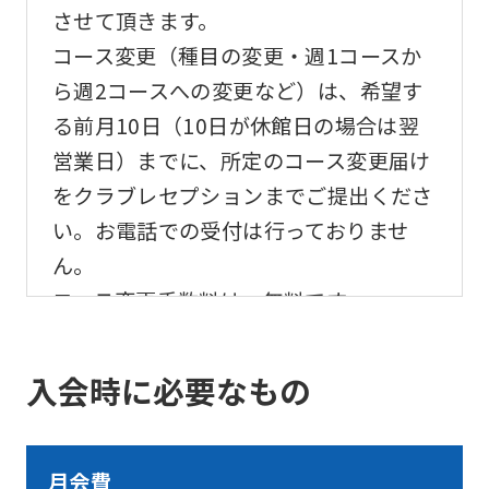
させて頂きます。
be
コース変更（種目の変更・週1コースか
translated
ら週2コースへの変更など）は、希望す
mechanically,
る前月10日（10日が休館日の場合は翌
so
営業日）までに、所定のコース変更届け
it
をクラブレセプションまでご提出くださ
may
い。お電話での受付は行っておりませ
not
ん。
be
コース変更手数料は、無料です。
an
accurate
translation.
入会時に必要なもの
The
translation
may
月会費