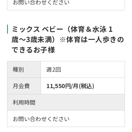
お問い合わせください
For
ミックス ベビー（体育＆水泳 1
foreigners
歳〜3歳未満）※体育は一人歩きの
できるお子様
Central
Sports
種別
週2回
official
website
月会費
11,550円/月(税込)
is
automatically
利用時間
translated
お問い合わせください
into
English.