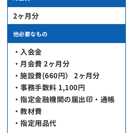
differ
2ヶ月分
from
the
他必要なもの
original
content.
・入会金
We
・月会費 2ヶ月分
ask
that
・施設費(660円） 2ヶ月分
you
・事務手数料 1,100円
fully
・指定金融機関の届出印・通帳
understand
・教材費
this
before
・指定用品代
using