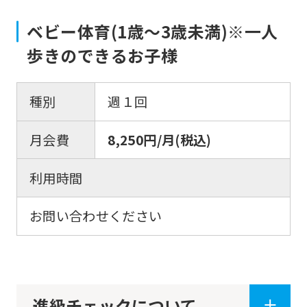
Click
ベビー体育(1歳〜3歳未満)※一人
the
歩きのできるお子様
link
below
(start
種別
週１回
automatic
月会費
8,250円/月(税込)
translation)
to
利用時間
return
to
お問い合わせください
the
top
page.
However,
進級チェックについて