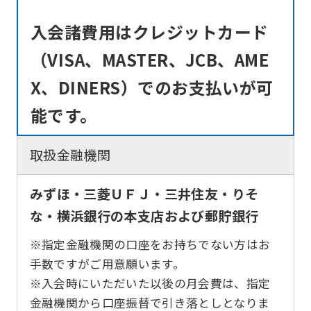
the
入会諸費用はクレジットカード
service.
（VISA、MASTER、JCB、AME
Automatic translation
X、DINERS）でのお支払いが可
能です。
取扱金融機関
みずほ・三菱ＵＦＪ・三井住友・りそ
な・横浜銀行の本支店および郵貯銀行
※指定金融機関の口座をお持ちでない方はお
手数ですがご用意願います。
※入会時にいただいた以後の月会費は、指定
金融機関から口座振替で引き落としとなりま