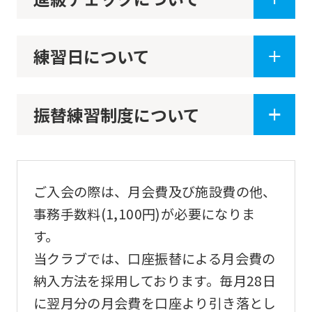
if
you
練習日について
use
an
automatic
振替練習制度について
translation
service,
the
ご入会の際は、月会費及び施設費の他、
Japanese
事務手数料(1,100円)が必要になりま
version
す。
of
当クラブでは、口座振替による月会費の
this
納入方法を採用しております。毎月28日
website
に翌月分の月会費を口座より引き落とし
will