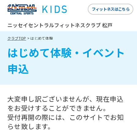
website
フィットネスはこちら
is
automatically
ニッセイセントラルフィットネスクラブ 松戸
translated
クラブTOP
はじめて体験
into
はじめて体験・イベント
English.
Click
申込
the
link
below
大変申し訳ございませんが、現在申込
(start
をお受けすることができません。
automatic
受付再開の際には、このサイトでお知
translation)
らせ致します。
to