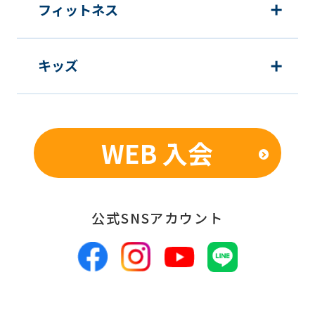
Japanese
フィットネス
version
of
キッズ
this
website
will
be
WEB 入会
translated
mechanically,
so
公式SNSアカウント
it
may
not
be