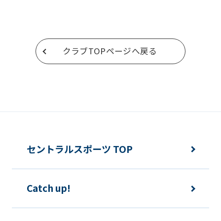
return
to
the
クラブTOPページへ戻る
top
page.
However,
if
you
use
an
セントラルスポーツ TOP
automatic
translation
Catch up!
service,
the