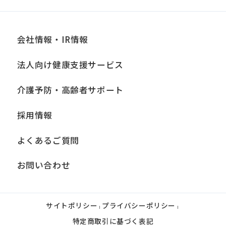
an
accurate
translation.
会社情報・IR情報
The
法人向け健康支援サービス
translation
may
介護予防・高齢者サポート
differ
採用情報
from
the
よくあるご質問
original
お問い合わせ
content.
We
ask
サイトポリシー
プライバシーポリシー
|
|
that
特定商取引に基づく表記