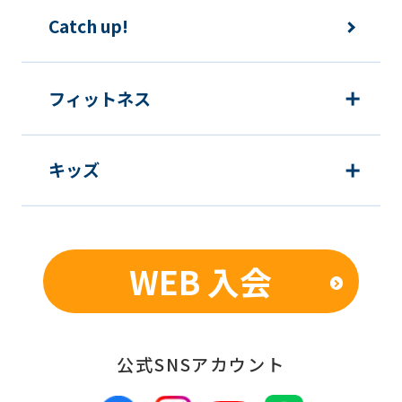
The
Catch up!
translation
may
フィットネス
differ
from
the
キッズ
original
content.
We
WEB 入会
ask
that
you
公式SNSアカウント
fully
understand