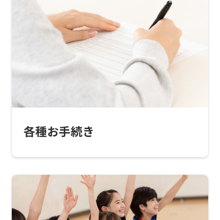
translated
into
English.
Click
the
link
below
(start
各種お手続き
automatic
translation)
to
return
to
the