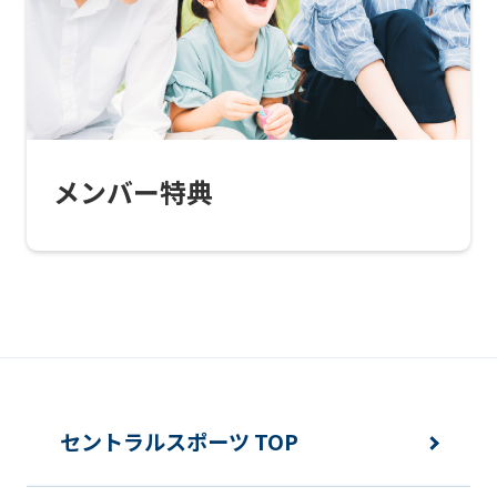
this
website
will
be
translated
メンバー特典
mechanically,
so
it
may
not
be
an
セントラルスポーツ TOP
accurate
translation.