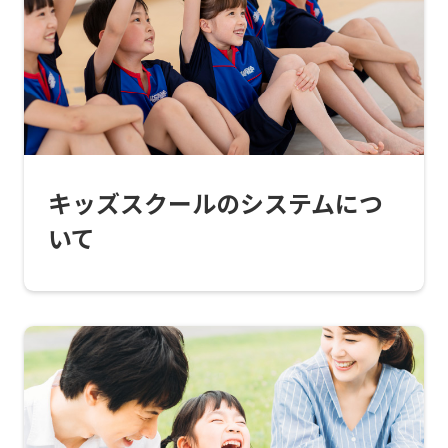
top
page.
However,
if
you
use
キッズスクールのシステムにつ
an
いて
automatic
translation
service,
the
Japanese
version
of