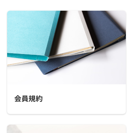
For
foreigners
Central
Sports
会員規約
official
website
is
automatically