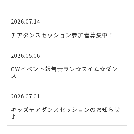
For
2026.07.14
foreigners
チアダンスセッション参加者募集中！
Central
2026.05.06
Sports
official
GWイベント報告☆ラン☆スイム☆ダン
website
ス
is
automatically
2026.07.01
translated
キッズチアダンスセッションのお知らせ
into
♪
English.
Click