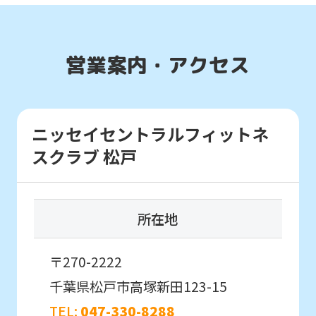
translated
mechanically,
営業案内・アクセス
so
it
may
ニッセイセントラルフィットネ
not
スクラブ 松戸
be
an
accurate
所在地
translation.
The
〒270-2222
translation
千葉県松戸市高塚新田123-15
may
TEL:
047-330-8288
differ