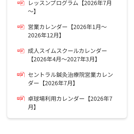
レッスンプログラム【2026年7月
you
～】
use
営業カレンダー【2026年1月～
an
2026年12月】
通常スクールを体験したい
automatic
お子様はこちら
translation
成人スイムスクールカレンダー
service,
【2026年4月～2027年3月】
スクール
the
体験申込
セントラル鍼灸治療院営業カレン
Japanese
ダー【2026年7月】
version
こんなお子さまにおすすめ
of
卓球場利用カレンダー【2026年7
スクール入会を検討していて、
this
月】
入会前に実際のクラスの雰囲気を
website
体験したい方。
will
be