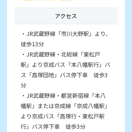
from
アクセス
the
original
・JR武蔵野線「市川大野駅」より、
content.
徒歩13分
We
・JR武蔵野線・北総線「東松戸
ask
that
駅」より京成バス「本八幡駅行」バ
you
ス「高塚団地」バス停下車 徒歩3
fully
分
understand
・JR武蔵野線・都営新宿線「本八
this
幡駅」または京成線「京成八幡駅」
before
より京成バス「高塚行・東松戸駅
using
行」バス停下車 徒歩3分
the