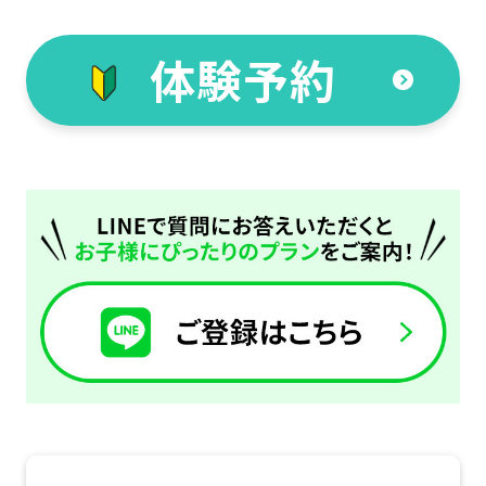
the
体験予約
link
below
(start
automatic
translation)
to
return
to
the
top
page.
However,
if