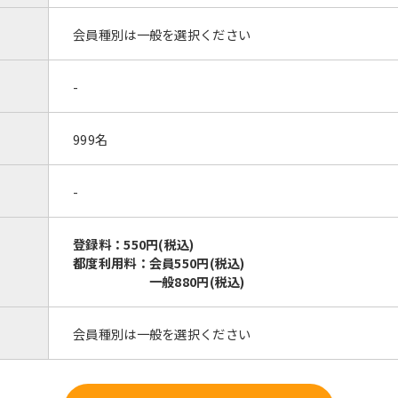
For foreigners
会員種別は一般を選択ください
Central Sports official website is
-
automatically translated into
English. Click the link below (start
automatic translation) to return to
999名
the top page.
However, if you use an automatic
-
translation service, the Japanese
version of this website will be
translated mechanically, so it may
登録料：550円(税込)
not be an accurate translation.
都度利用料：会員550円(税込)
The translation may differ from the
一般880円(税込)
original content. We ask that you
fully understand this before using
the service.
会員種別は一般を選択ください
Automatic translation start