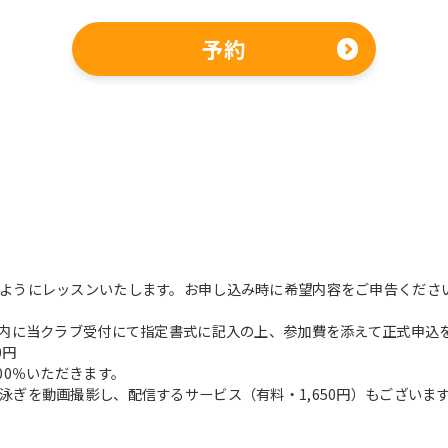
予約
For foreigners
ようにレッスンいたします。お申し込み時に希望内容をご申告くださ
以内に当クラブ受付にて指定書式に記入の上、参加費を添えて正式申込
Central Sports official website is
0円
automatically translated into
00％いただきます。
English. Click the link below (start
ぎを動画撮影し、配信するサービス（有料・1,650円）もございま
automatic translation) to return to
the top page.