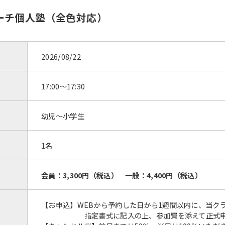
However, if you use an automatic
translation service, the Japanese
らコーチ個人塾（全色対応）
version of this website will be
translated mechanically, so it may
not be an accurate translation.
The translation may differ from the
2026/08/22
original content. We ask that you
fully understand this before using
17:00～17:30
the service.
幼児～小学生
Automatic translation start
1名
会員：3,300円（税込） 一般：4,400円（税込）
【お申込】WEBから予約した日から1週間以内に、当ク
指定書式に記入の上、参加費を添えて正式申込