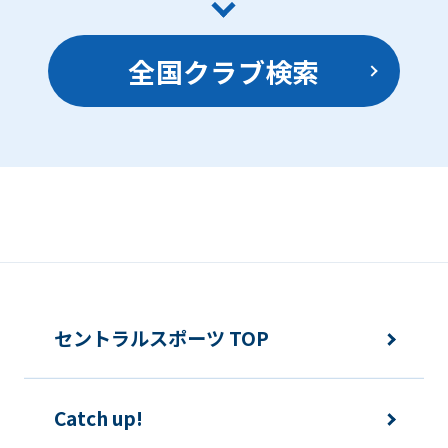
translation
may
全国クラブ検索
differ
from
the
original
content.
We
ask
that
セントラルスポーツ TOP
you
fully
understand
Catch up!
this