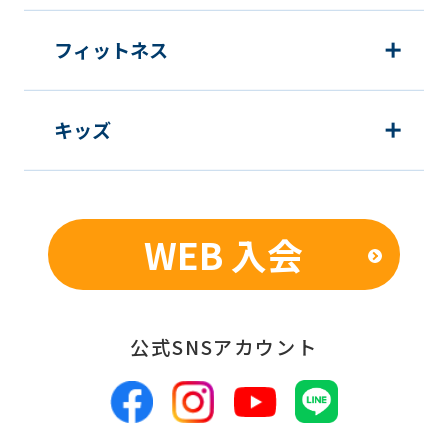
before
フィットネス
using
the
service.
キッズ
Automatic translation
WEB 入会
公式SNSアカウント