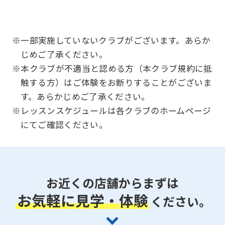
website
will
※一部実施していないクラブがございます。あらか
be
じめご了承ください。
translated
※本クラブが不適当と認める方（本クラブ規約に抵
mechanically,
触する方）はご体験をお断りすることがございま
so
す。あらかじめご了承ください。
it
※レッスンスケジュールは各クラブのホームページ
にてご確認ください。
may
not
be
an
お近くの店舗からまずは
accurate
お気軽に見学・体験
ください。
translation.
The