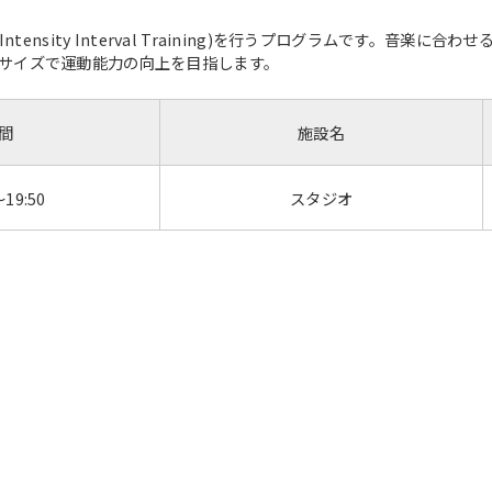
However, if you use an automatic
translation service, the Japanese
tensity Interval Training)を行うプログラムです。音楽
version of this website will be
サイズで運動能力の向上を目指します。
translated mechanically, so it may
not be an accurate translation.
The translation may differ from the
間
施設名
original content. We ask that you
fully understand this before using
the service.
～19:50
スタジオ
Automatic translation start