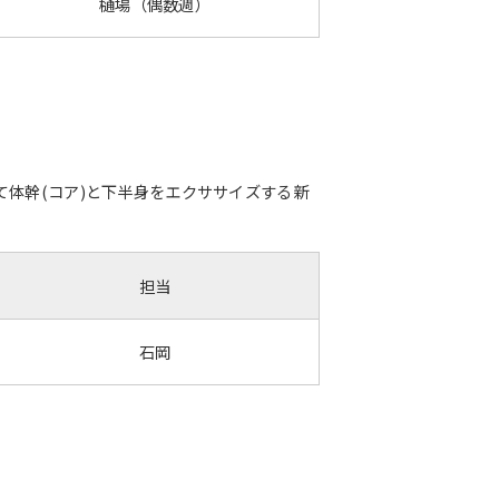
樋場（偶数週）
体幹(コア)と下半身をエクササイズする新
担当
石岡