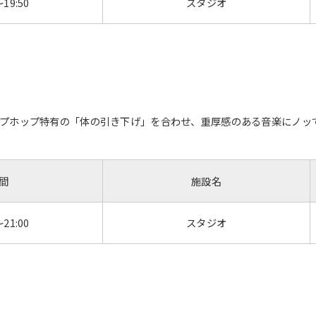
～19:50
スタジオ
プホップ特有の「体の引き下げ」を合わせ、重厚感のある音楽にノッて
間
施設名
For foreigners
～21:00
スタジオ
Central Sports official website is
automatically translated into
English. Click the link below (start
automatic translation) to return to
the top page.