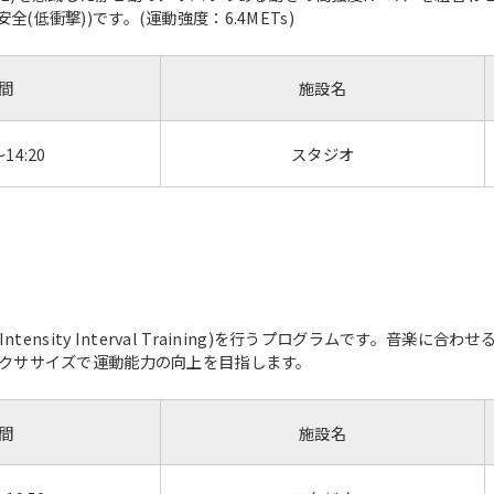
安全(低衝撃))です。(運動強度：6.4METs)
間
施設名
～14:20
スタジオ
tensity Interval Training)を行うプログラムです。音楽
クササイズで運動能力の向上を目指します。
間
施設名