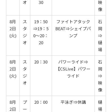
オ
30
映
像
8月
ス
19：50
ファイトアタック
石
2日
タ
⇒19：5
BEAT⇒シェイプパ
岡
(火)
ジ
0～20：
ンプ
⇒
オ
20
樋
場
8月
ス
20：30
パワーライド⇒
石
2日
タ
【CSLive】パワー
岡
(火)
ジ
ライド
⇒
オ
映
像
8月
プ
20：00
平泳ぎ⇒休講
樋
2日
ー
場