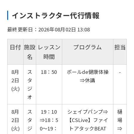
インストラクター代行情報
最終更新日：2026年08月02日 13:08
日付
施設
レッスン
プログラム
担当
名
時間
8月
ス
18：50
ポールde健康体操
-
2日
タ
⇒休講
(火)
ジ
オ
8月
ス
19：10
シェイプパンプ⇒
樋
2日
タ
⇒18：5
【CSLive】ファイ
場
(火)
ジ
0～19：
トアタックBEAT
⇒