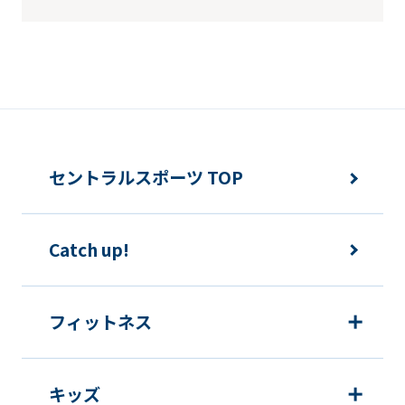
differ
from
the
original
content.
We
セントラルスポーツ TOP
ask
that
Catch up!
you
fully
understand
フィットネス
this
before
キッズ
using