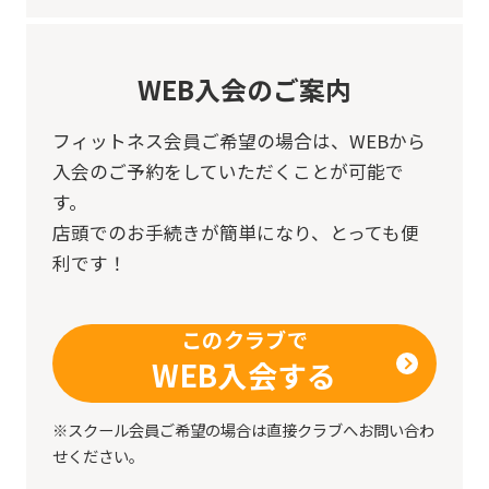
be
translated
WEB入会のご案内
mechanically,
so
フィットネス会員ご希望の場合は、
WEBから
it
入会のご予約をしていただくことが可能で
may
す。
not
店頭でのお手続きが簡単になり、とっても便
利です！
be
an
accurate
このクラブで
WEB入会する
translation.
The
※スクール会員ご希望の場合は直接クラブへお問い合わ
translation
せください。
may