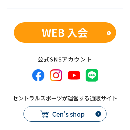
the
service.
WEB 入会
Automatic translation
公式SNSアカウント
セントラルスポーツが運営する通販サイト
Cen's shop