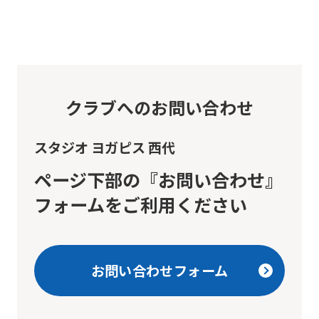
if
you
use
an
クラブへのお問い合わせ
automatic
translation
スタジオ ヨガピス 西代
service,
the
ページ下部の『お問い合わせ』
Japanese
フォームをご利用ください
version
of
this
お問い合わせフォーム
website
will