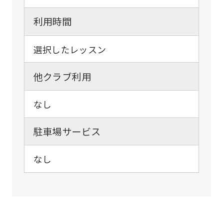
English.
利用時間
Click
the
選択したレッスン
link
below
他クラブ利用
(start
automatic
なし
translation)
駐車場サービス
to
return
なし
to
the
top
page.