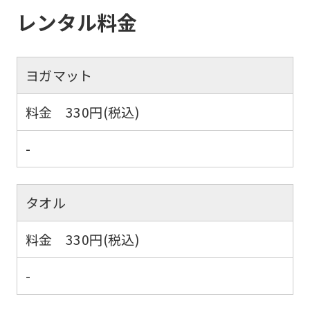
However,
レンタル料金
if
you
ヨガマット
use
an
料金 330円(税込)
automatic
translation
-
service,
the
タオル
Japanese
version
料金 330円(税込)
of
this
-
website