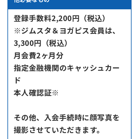
may
differ
登録手数料2,200円（税込）
from
※ジムスタ＆ヨガピス会員は、
the
3,300円（税込）
original
content.
月会費2ヶ月分
We
指定金融機関のキャッシュカー
ask
ド
that
本人確認証※
you
fully
understand
その他、入会手続時に顔写真を
this
撮影させていただきます。
before