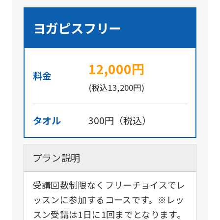
ヨガピスフリー
For
12,000円
foreigners
料金
(税込13,200円)
Central
Sports
タオル
300円（税込）
official
website
プラン説明
is
automatically
受講回数制限なくフリーチョイスでレ
translated
ッスンに参加するコースです。※レッ
into
スン受講は1日に1回までとなります。