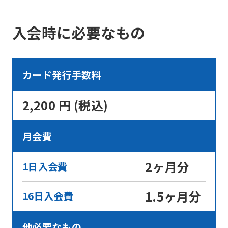
will
be
入会時に必要なもの
translated
mechanically,
so
カード発行手数料
it
2,200 円 (税込)
may
not
月会費
be
an
2ヶ月分
1日入会費
accurate
translation.
1.5ヶ月分
16日入会費
The
translation
他必要なもの