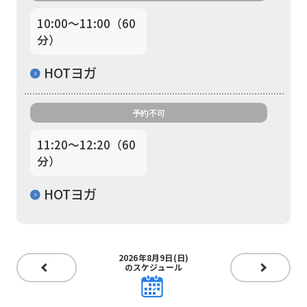
to
10:00〜11:00（60
return
分）
to
the
HOTヨガ
top
page.
予約不可
However,
11:20〜12:20（60
if
分）
you
HOTヨガ
use
an
automatic
2026年8月9日(日)
translation
のスケジュール
service,