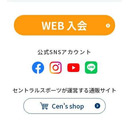
be
an
accurate
WEB 入会
translation.
The
translation
公式SNSアカウント
may
differ
from
the
セントラルスポーツが運営する通販サイト
original
content.
Cen's shop
We
ask