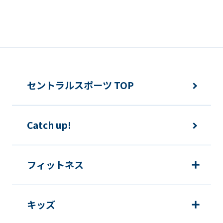
the
Japanese
version
of
this
website
セントラルスポーツ TOP
will
be
Catch up!
translated
mechanically,
so
フィットネス
it
may
キッズ
not