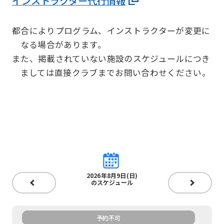
インストラクター代行情報
official
website
都合によりプログラム、インストラクターが変更に
is
なる場合があります。
automatically
また、掲載されていない施設のスケジュールにつき
translated
ましては直接クラブまでお問い合わせください。
into
English.
Click
the
link
below
2026年8月9日(日)
(start
のスケジュール
automatic
translation)
予約不可