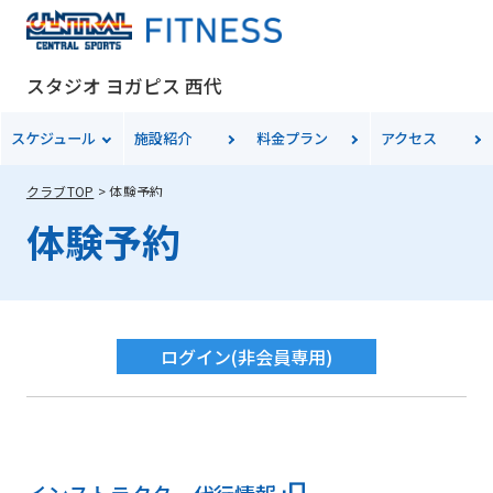
スタジオ ヨガピス 西代
スケジュール
施設紹介
料金
プラン
アクセス
クラブTOP
体験予約
体験予約
For
foreigners
ログイン
(非会員専用)
Central
Sports