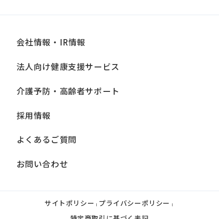
that
you
fully
会社情報・IR情報
understand
this
法人向け健康支援サービス
before
介護予防・高齢者サポート
using
the
採用情報
service.
よくあるご質問
Automatic translation
お問い合わせ
サイトポリシー
プライバシーポリシー
|
|
特定商取引に基づく表記