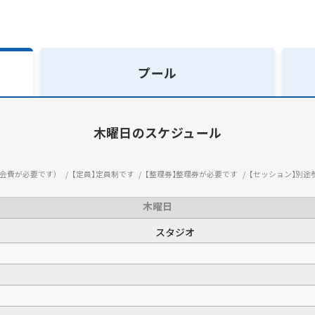
プール
木曜日
のスケジュール
会費が必要です）
定員
定員制です
整理券
整理券が必要です
セッション
別途
木曜日
スタジオ