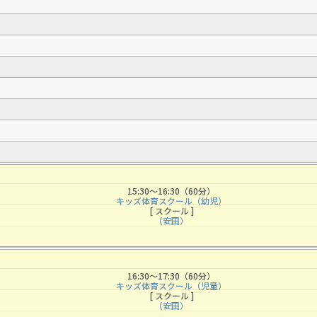
15:30〜16:30（60分）
キッズ体育スクール（幼児）
[ スクール ]
（安田）
For foreigners
16:30〜17:30（60分）
キッズ体育スクール（児童）
Central Sports official website is
[ スクール ]
automatically translated into
（安田）
English. Click the link below (start