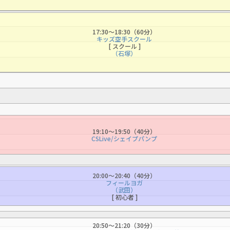
automatic translation) to return to
the top page.
However, if you use an automatic
17:30〜18:30（60分）
キッズ空手スクール
translation service, the Japanese
[ スクール ]
version of this website will be
（石塚）
translated mechanically, so it may
not be an accurate translation.
The translation may differ from the
original content. We ask that you
fully understand this before using
the service.
19:10〜19:50（40分）
CSLive/シェイプパンプ
Automatic translation start
20:00〜20:40（40分）
フィールヨガ
（武田）
[ 初心者 ]
20:50〜21:20（30分）