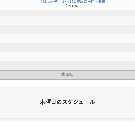
CSLive/ﾒﾃﾞｨｶﾙﾌｨｯﾄﾈｽ/糖尿病予防・改善
[ ＮＥＷ ]
木曜日
木曜日
のスケジュール