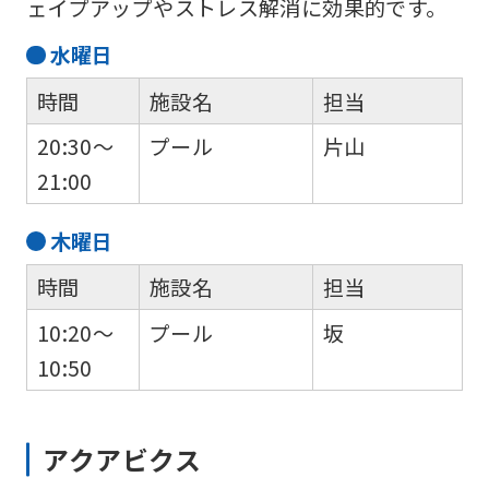
ェイプアップやストレス解消に効果的です。
be
水
曜日
an
accurate
時間
施設名
担当
translation.
20:30～
プール
片山
The
21:00
translation
may
木
曜日
differ
時間
施設名
担当
from
10:20～
プール
坂
the
10:50
original
content.
We
アクアビクス
ask