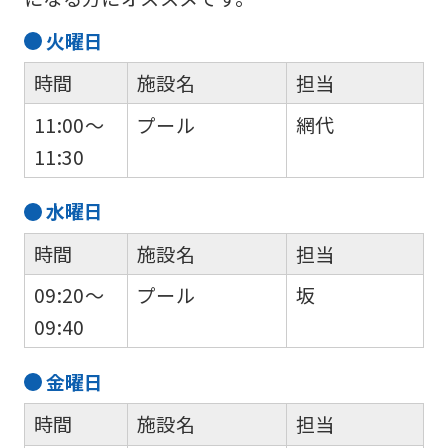
official
火
曜日
website
時間
施設名
担当
is
automatically
11:00～
プール
網代
translated
11:30
into
水
曜日
English.
Click
時間
施設名
担当
the
09:20～
プール
坂
link
09:40
below
(start
金
曜日
automatic
時間
施設名
担当
translation)