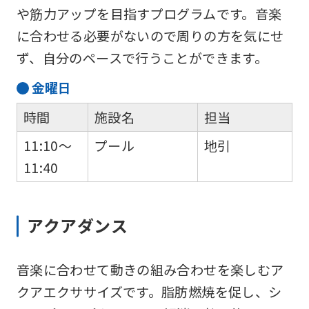
や筋力アップを目指すプログラムです。音楽
the
に合わせる必要がないので周りの方を気にせ
Japanese
ず、自分のペースで行うことができます。
version
of
金
曜日
this
時間
施設名
担当
website
11:10～
プール
地引
will
11:40
be
translated
mechanically,
アクアダンス
so
it
音楽に合わせて動きの組み合わせを楽しむア
may
クアエクササイズです。脂肪燃焼を促し、シ
not