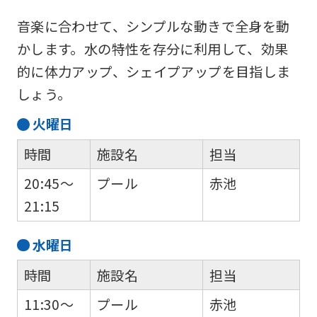
that
音楽に合わせて、シンプルな動きで全身を動
you
かします。水の特性を存分に利用して、効果
fully
的に体力アップ、シェイプアップを目指しま
understand
しょう。
this
火
曜日
before
時間
施設名
担当
using
the
20:45～
プール
赤池
service.
21:15
水
曜日
Automatic translation
時間
施設名
担当
11:30～
プール
赤池