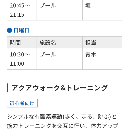
20:45～
プール
坂
to
21:15
return
to
日
曜日
the
時間
施設名
担当
top
page.
10:30～
プール
青木
However,
11:00
if
you
アクアウォーク&トレーニング
use
an
初心者向け
automatic
シンプルな有酸素運動(歩く、走る、跳ぶ)と
translation
筋力トレーニングを交互に行い、体力アップ
service,