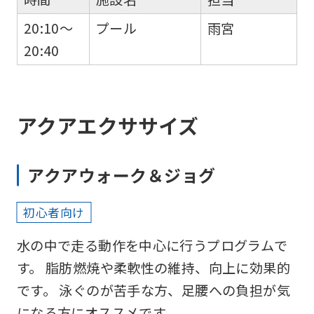
20:10～
プール
雨宮
20:40
アクアエクササイズ
アクアウォーク＆ジョグ
For
初心者向け
foreigners
水の中で走る動作を中心に行うプログラムで
す。 脂肪燃焼や柔軟性の維持、向上に効果的
Central
です。 泳ぐのが苦手な方、足腰への負担が気
Sports
になる方にオススメです。