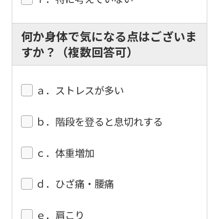
translation.
The
translation
何か身体で気になる点はございま
may
すか？（複数回答可）
differ
from
ａ．ストレスが多い
the
original
ｂ．階段を登ると息切れする
content.
We
ｃ．体重増加
ask
that
ｄ．ひざ痛・腰痛
you
fully
ｅ．肩こり