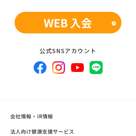
表のため
WEB 入会
■個人情報の管理
当社は、お客様からお預かりした個人情
報は、適切かつ慎重に管理し、漏洩、改
公式SNSアカウント
ざん、紛失等がないよう適正な管理に努
めます。当社において安全管理のために
講じている措置の内容については、本プ
ライバシーポリシー末尾に記載の「問い
合わせ窓口」までお問い合わせくださ
い。
会社情報・IR情報
■個人情報の開示
当社は、お客様からお預かりした個人情
法人向け健康支援サービス