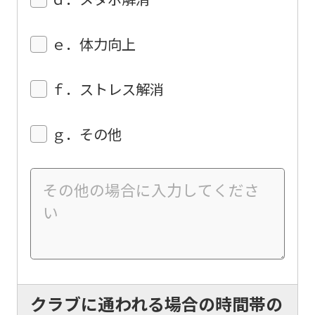
the
top
ｅ．体力向上
page.
However,
ｆ．ストレス解消
if
you
ｇ．その他
use
an
automatic
translation
service,
the
Japanese
version
クラブに通われる場合の時間帯の