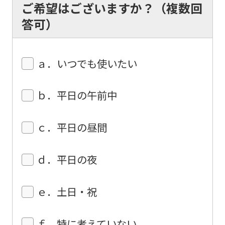
of
ご希望はございますか？（複数回
this
答可）
website
will
ａ．いつでも使いたい
be
translated
ｂ．平日の午前中
mechanically,
so
ｃ．平日の昼間
it
may
ｄ．平日の夜
not
be
ｅ．土日・祝
an
accurate
ｆ．特に考えていない