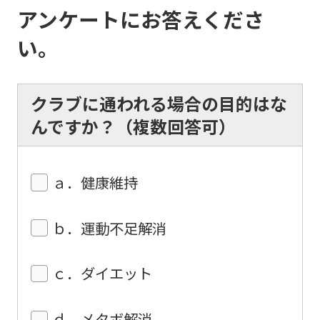
automatically
アンケートにお答えくださ
translated
い。
into
English.
Click
クラブに通われる場合の目的はな
the
んですか？（複数回答可）
link
below
ａ．健康維持
(start
automatic
ｂ．運動不足解消
translation)
to
ｃ．ダイエット
return
to
ｄ．メタボ解消