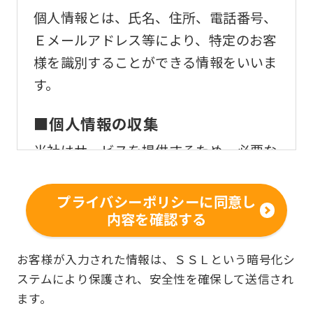
個人情報とは、氏名、住所、電話番号、
Ｅメールアドレス等により、特定のお客
様を識別することができる情報をいいま
す。
■個人情報の収集
当社はサービスを提供するため、必要な
範囲内で、適法かつ適正な方法によりお
客様の個人情報を収集いたします。
プライバシーポリシーに同意し
内容を確認する
■個人情報の利用
お客様からお預かりした個人情報は、以
お客様が入力された情報は、ＳＳＬという暗号化シ
ステムにより保護され、安全性を確保して送信され
下の目的で使用させて頂きます。また、
ます。
違法または不当な行為を助長し、または