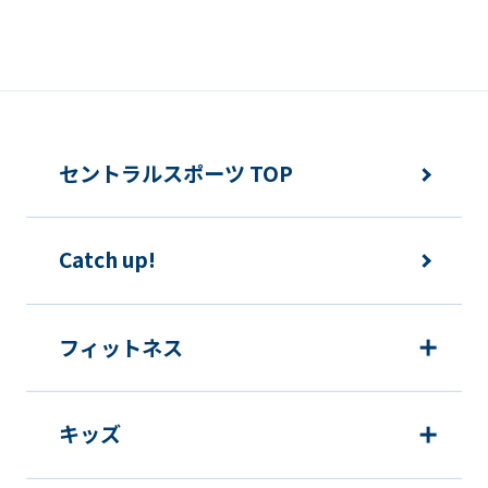
誘発するおそれがある方法による個人情
報の利用を行いません。
快適にクラブをご利用いただくため
ご利用上の諸連絡や利用状況の確認の
セントラルスポーツ TOP
ため
運動プログラム（カウンセリングを含
Catch up!
む）等、新商品・サービスの立案・開
発・実施のため
新商品・サービスやイベント情報を含
フィットネス
む当社情報のご提供のため
顧客動向分析、アンケート調査のため
キッズ
個人を特定できないよう加工したうえ
での統計的なデータの作成、活用、公