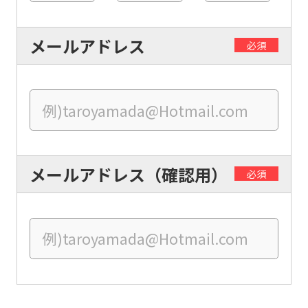
メールアドレス
必須
For
foreigners
メールアドレス（確認用）
必須
Central
Sports
official
website
is