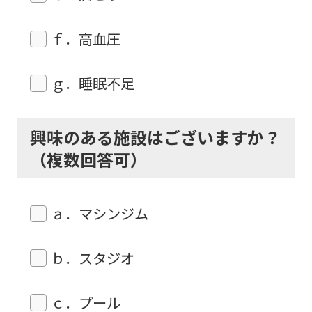
understand
this
ｆ．高血圧
before
using
ｇ．睡眠不足
the
service.
興味のある施設はございますか？
（複数回答可）
Automatic translation
ａ．マシンジム
ｂ．スタジオ
ｃ．プール