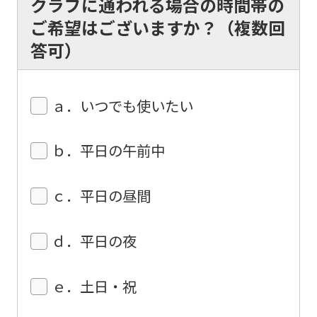
クラブに通われる場合の時間帯の
of
ご希望はございますか？（複数回
this
答可）
website
will
be
ａ．いつでも使いたい
translated
mechanically,
ｂ．平日の午前中
so
it
ｃ．平日の昼間
may
not
ｄ．平日の夜
be
an
ｅ．土日・祝
accurate