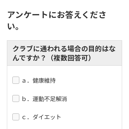
automatically
アンケートにお答えくださ
translated
into
い。
English.
Click
クラブに通われる場合の目的はな
the
んですか？（複数回答可）
link
below
(start
ａ．健康維持
automatic
translation)
ｂ．運動不足解消
to
return
ｃ．ダイエット
to