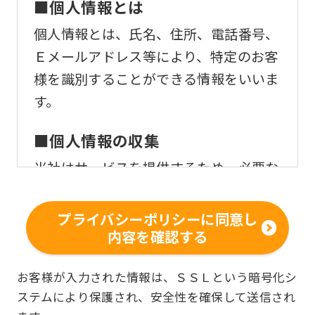
■個人情報とは
個人情報とは、氏名、住所、電話番号、
Ｅメールアドレス等により、特定のお客
様を識別することができる情報をいいま
す。
■個人情報の収集
当社はサービスを提供するため、必要な
範囲内で、適法かつ適正な方法によりお
客様の個人情報を収集いたします。
プライバシーポリシーに同意し
内容を確認する
■個人情報の利用
お客様からお預かりした個人情報は、以
お客様が入力された情報は、ＳＳＬという暗号化シ
ステムにより保護され、安全性を確保して送信され
下の目的で使用させて頂きます。また、