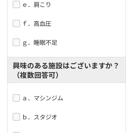
ｅ．肩こり
understand
this
ｆ．高血圧
before
using
ｇ．睡眠不足
the
service.
興味のある施設はございますか？
Automatic translation
（複数回答可）
ａ．マシンジム
ｂ．スタジオ