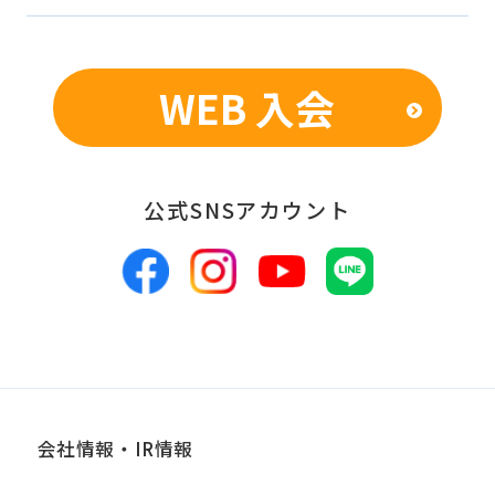
での統計的なデータの作成、活用、公
表のため
WEB 入会
■個人情報の管理
当社は、お客様からお預かりした個人情
報は、適切かつ慎重に管理し、漏洩、改
公式SNSアカウント
ざん、紛失等がないよう適正な管理に努
めます。当社において安全管理のために
講じている措置の内容については、本プ
ライバシーポリシー末尾に記載の「問い
合わせ窓口」までお問い合わせくださ
い。
会社情報・IR情報
■個人情報の開示