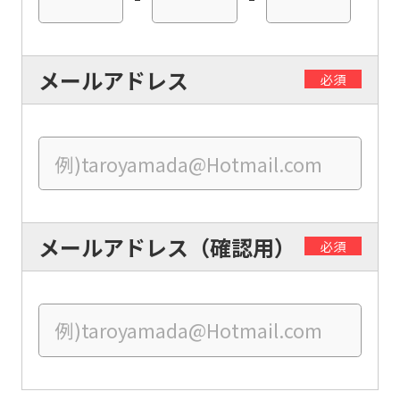
メールアドレス
必須
For
foreigners
メールアドレス（確認用）
必須
Central
Sports
official
website
is