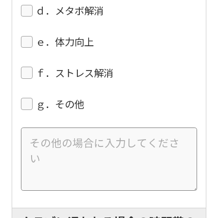
the
ｄ．メタボ解消
top
page.
ｅ．体力向上
However,
if
ｆ．ストレス解消
you
use
ｇ．その他
an
automatic
translation
service,
the
Japanese
version