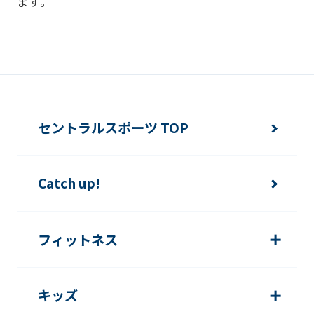
ます。
違法または不当な行為を助長し、または
誘発するおそれがある方法による個人情
報の利用を行いません。
快適にクラブをご利用いただくため
ご利用上の諸連絡や利用状況の確認の
セントラルスポーツ TOP
ため
運動プログラム（カウンセリングを含
Catch up!
む）等、新商品・サービスの立案・開
発・実施のため
新商品・サービスやイベント情報を含
フィットネス
む当社情報のご提供のため
顧客動向分析、アンケート調査のため
キッズ
個人を特定できないよう加工したうえ