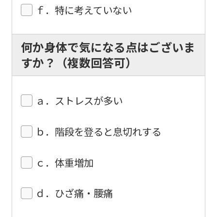
translation.
ｆ．特に考えていない
The
translation
何か身体で気になる点はございま
may
すか？（複数回答可）
differ
from
the
ａ．ストレスが多い
original
content.
ｂ．階段を登ると息切れする
We
ｃ．体重増加
ask
that
ｄ．ひざ痛・腰痛
you
fully