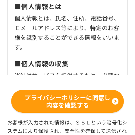
■個人情報とは
個人情報とは、氏名、住所、電話番号、
Ｅメールアドレス等により、特定のお客
様を識別することができる情報をいいま
す。
■個人情報の収集
当社はサービスを提供するため、必要な
範囲内で、適法かつ適正な方法によりお
客様の個人情報を収集いたします。
プライバシーポリシーに同意し
内容を確認する
■個人情報の利用
お客様からお預かりした個人情報は、以
お客様が入力された情報は、ＳＳＬという暗号化シ
ステムにより保護され、安全性を確保して送信され
下の目的で使用させて頂きます。また、