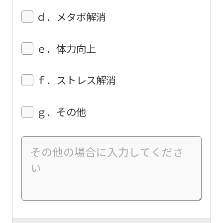
of
ｄ．メタボ解消
this
website
ｅ．体力向上
will
be
ｆ．ストレス解消
translated
mechanically,
ｇ．その他
so
it
may
not
be
an
accurate