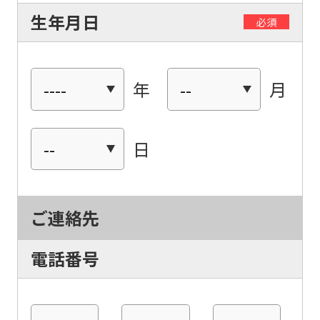
生年月日
必須
年
月
For
日
foreigners
ご連絡先
Central
Sports
電話番号
official
website
is