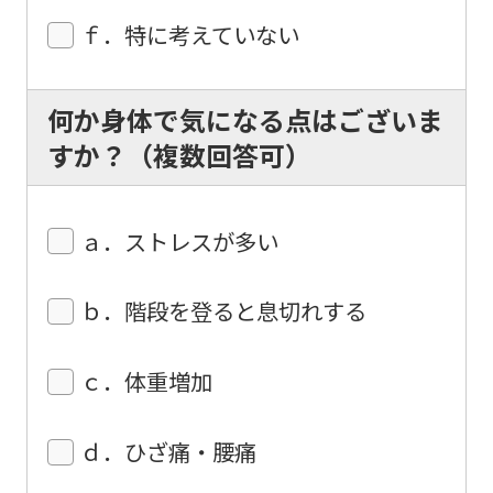
understand
ｆ．特に考えていない
this
before
何か身体で気になる点はございま
using
すか？（複数回答可）
the
service.
ａ．ストレスが多い
Automatic translation
ｂ．階段を登ると息切れする
ｃ．体重増加
ｄ．ひざ痛・腰痛