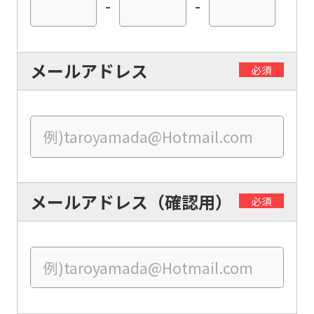
-
-
automatically
translated
into
メールアドレス
必須
English.
Click
the
link
below
(start
メールアドレス（確認用）
必須
automatic
translation)
to
return
to