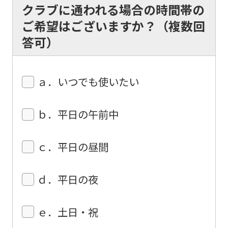
クラブに通われる場合の時間帯の
translation.
ご希望はございますか？（複数回
The
答可）
translation
may
differ
ａ．いつでも使いたい
from
the
ｂ．平日の午前中
original
content.
ｃ．平日の昼間
We
ask
ｄ．平日の夜
that
you
ｅ．土日・祝
fully