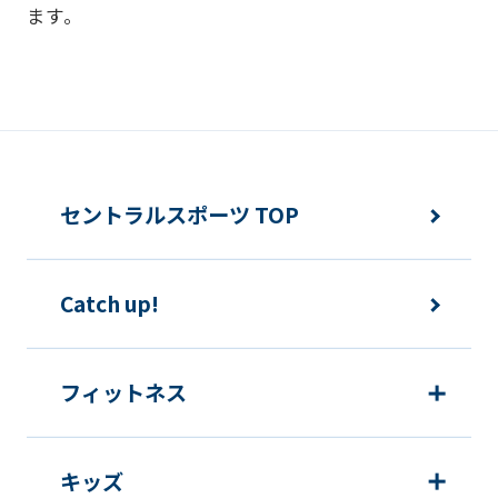
ます。
違法または不当な行為を助長し、または
誘発するおそれがある方法による個人情
報の利用を行いません。
快適にクラブをご利用いただくため
ご利用上の諸連絡や利用状況の確認の
セントラルスポーツ TOP
ため
運動プログラム（カウンセリングを含
Catch up!
む）等、新商品・サービスの立案・開
発・実施のため
新商品・サービスやイベント情報を含
フィットネス
む当社情報のご提供のため
顧客動向分析、アンケート調査のため
キッズ
個人を特定できないよう加工したうえ