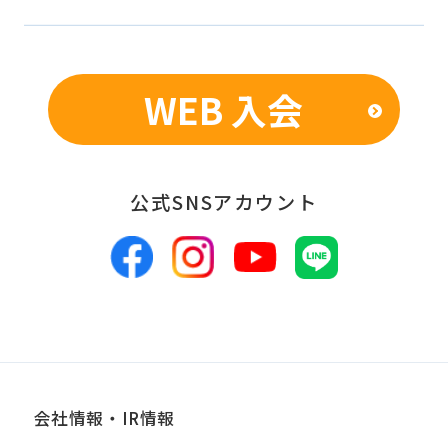
での統計的なデータの作成、活用、公
表のため
WEB 入会
■個人情報の管理
当社は、お客様からお預かりした個人情
報は、適切かつ慎重に管理し、漏洩、改
公式SNSアカウント
ざん、紛失等がないよう適正な管理に努
めます。当社において安全管理のために
講じている措置の内容については、本プ
ライバシーポリシー末尾に記載の「問い
合わせ窓口」までお問い合わせくださ
い。
会社情報・IR情報
■個人情報の開示