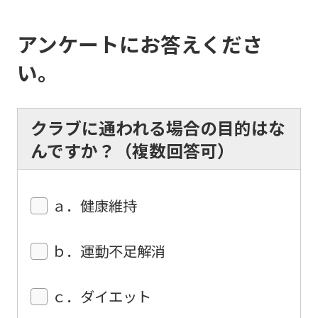
the
top
アンケートにお答えくださ
page.
い。
However,
if
クラブに通われる場合の目的はな
you
んですか？（複数回答可）
use
an
automatic
ａ．健康維持
translation
service,
ｂ．運動不足解消
the
Japanese
ｃ．ダイエット
version