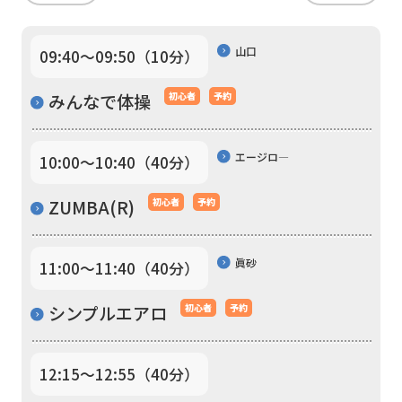
Central
Sports
山口
09:40〜09:50（10分）
official
みんなで体操
初心者
予約
website
is
エージロ―
automatically
10:00〜10:40（40分）
translated
ZUMBA(R)
初心者
予約
into
English.
眞砂
11:00〜11:40（40分）
Click
the
シンプルエアロ
初心者
予約
link
below
12:15〜12:55（40分）
(start