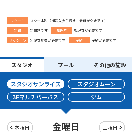
スクール
スクール制（別途入会手続き、会費が必要です）
定員
定員制です
整理券
整理券が必要です
セッション
別途参加費が必要です
予約
予約が必要です
スタジオ
プール
その他の施設
スタジオサンライズ
スタジオムーン
3Fマルチパーパス
ジム
For
foreigners
金曜日
木曜日
土曜日