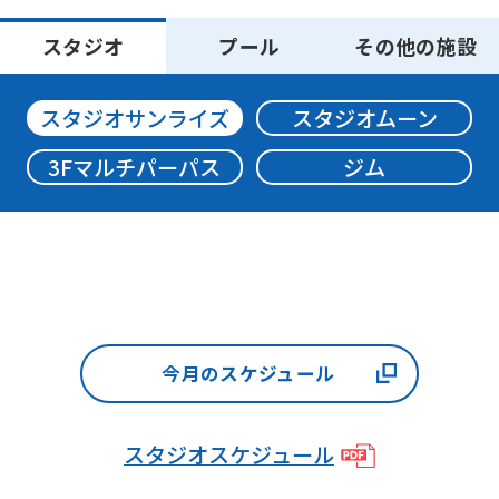
may
スタジオ
プール
その他の施設
not
be
スタジオサンライズ
スタジオムーン
an
accurate
3Fマルチパーパス
ジム
translation.
The
translation
may
differ
今月のスケジュール
from
the
original
スタジオスケジュール
content.