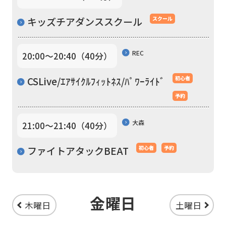
translation
キッズチアダンススクール
スクール
service,
the
REC
20:00〜20:40（40分）
Japanese
version
CSLive/ｴｱｻｲｸﾙﾌｨｯﾄﾈｽ/ﾊﾟﾜｰﾗｲﾄﾞ
初心者
of
予約
this
website
大森
21:00〜21:40（40分）
will
ファイトアタックBEAT
初心者
予約
be
translated
mechanically,
金曜日
so
木曜日
土曜日
it