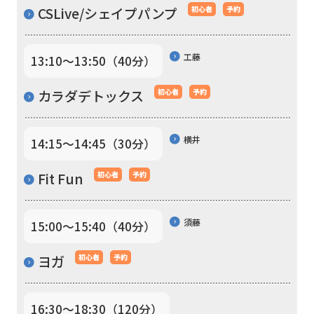
CSLive/シェイプパンプ
初心者
予約
automatic
translation)
to
工藤
13:10〜13:50（40分）
return
カラダデトックス
初心者
予約
to
the
横井
14:15〜14:45（30分）
top
page.
Fit Fun
初心者
予約
However,
if
須藤
15:00〜15:40（40分）
you
use
ヨガ
初心者
予約
an
automatic
16:30〜18:30（120分）