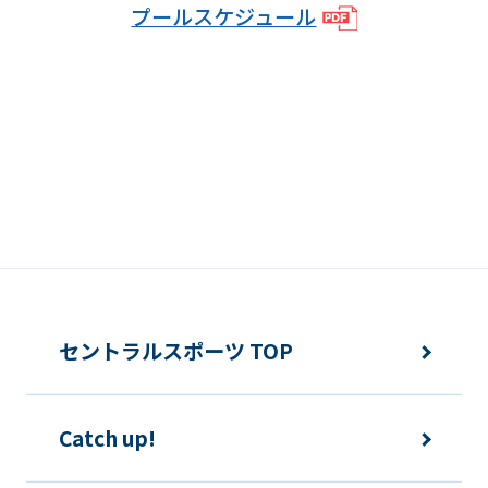
プールスケジュール
We
ask
that
you
fully
understand
this
before
using
the
セントラルスポーツ TOP
service.
Catch up!
Automatic translation