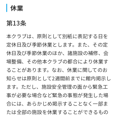
version
休業
of
this
第13条
website
本クラブは、原則として別紙に表記する日を
will
定休日及び季節休業とします。また、その定
be
休日及び季節休業のほか、諸施設の補修、会
translated
場整備、その他本クラブの都合により休業す
mechanically,
ることがあります。なお、休業に関してのお
so
知らせは原則として2週間前までに館内掲示し
it
ます。ただし、施設安全管理の面から緊急工
may
事が必要な場合など緊急の事態が発生した場
not
合には、あらかじめ掲示することなく一部ま
be
たは全部の施設を休業することができるもの
an