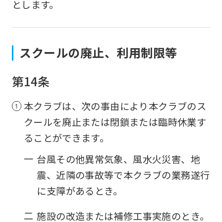
とします。
accurate
translation.
The
スクールの廃止、利用制限等
translation
may
第14条
differ
from
本クラブは、次の事由により本クラブのス
the
クールを廃止または閉鎖または臨時休業す
original
ることができます。
content.
一
台風その他異常気象、風水火災害、地
We
震、近隣の事故等で本クラブの業務遂行
ask
に支障があるとき。
that
you
二
施設の改造または補修工事実施のとき。