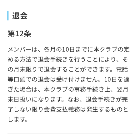
to
退会
the
top
第12条
page.
However,
メンバーは、各月の10日までに本クラブの定
if
める方法で退会手続きを行うことにより、そ
you
の月末限りで退会することができます。電話
use
等口頭での退会は受け付けません。10日を過
an
ぎた場合は、本クラブの事務手続き上、翌月
automatic
末日扱いになります。なお、退会手続きが完
translation
了しない限り会費支払義務は発生するものと
service,
します。
the
Japanese