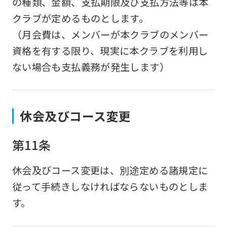
の種類、金額、支払期限及び支払方法等は本
is
クラブが定めるものとします。
automatically
（月会費は、メンバーが本クラブのメンバー
translated
資格を有する限り、現実に本クラブを利用し
into
ない場合も支払義務が発生します）
English.
Click
the
休会及びコース変更
link
below
第11条
(start
automatic
休会及びコース変更は、別途定める諸規定に
translation)
従って手続きしなければならないものとしま
to
す。
return