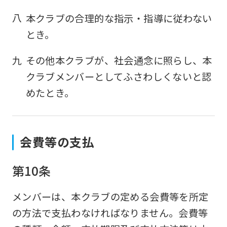
八
本クラブの合理的な指示・指導に従わない
とき。
九
その他本クラブが、社会通念に照らし、本
クラブメンバーとしてふさわしくないと認
めたとき。
For
foreigners
会費等の支払
第10条
Central
Sports
メンバーは、本クラブの定める会費等を所定
official
の方法で支払わなければなりません。会費等
website