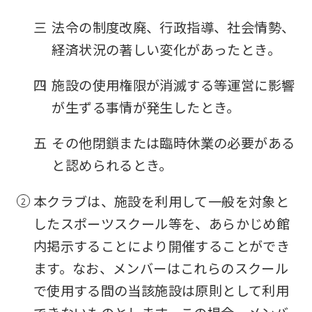
fully
三
法令の制度改廃、行政指導、社会情勢、
understand
経済状況の著しい変化があったとき。
this
before
四
施設の使用権限が消滅する等運営に影響
using
が生ずる事情が発生したとき。
the
五
その他閉鎖または臨時休業の必要がある
service.
と認められるとき。
Automatic translation
本クラブは、施設を利用して一般を対象と
したスポーツスクール等を、あらかじめ館
内掲示することにより開催することができ
ます。なお、メンバーはこれらのスクール
で使用する間の当該施設は原則として利用