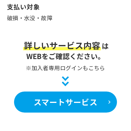
will
支払い対象
be
破損・水没・故障
translated
mechanically,
so
詳しいサービス内容
は
it
WEBをご確認ください。
may
※加入者専用ログインもこちら
not
be
an
accurate
スマートサービス
translation.
The
translation