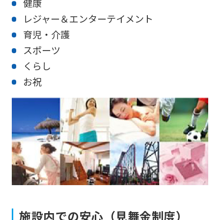
健康
レジャー＆エンターテイメント
育児・介護
For
スポーツ
くらし
foreigners
お祝
Central
Sports
official
website
is
automatically
translated
into
施設内での安心（見舞金制度）