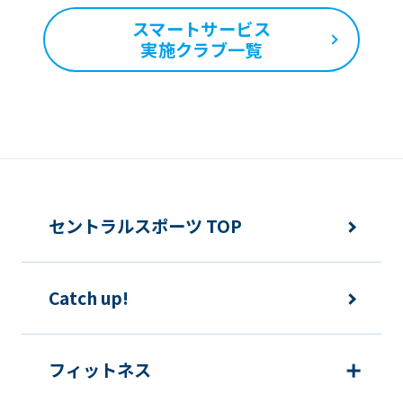
may
スマートサービス
differ
実施クラブ一覧
from
the
original
content.
We
ask
セントラルスポーツ TOP
that
you
Catch up!
fully
understand
this
フィットネス
before