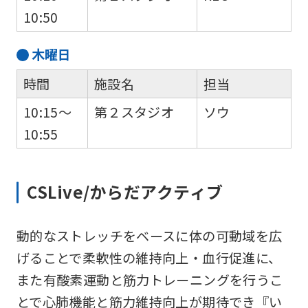
10:50
木
曜日
For
時間
施設名
担当
10:15～
第２スタジオ
ソウ
foreigners
10:55
Central
Sports
CSLive/からだアクティブ
official
website
動的なストレッチをベースに体の可動域を広
is
げることで柔軟性の維持向上・血行促進に、
automatically
また有酸素運動と筋力トレーニングを行うこ
translated
とで心肺機能と筋力維持向上が期待でき『い