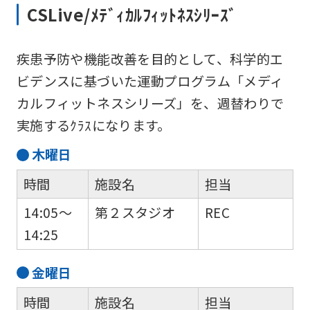
page.
CSLive/ﾒﾃﾞｨｶﾙﾌｨｯﾄﾈｽｼﾘｰｽﾞ
However,
if
疾患予防や機能改善を目的として、科学的エ
you
ビデンスに基づいた運動プログラム「メディ
use
カルフィットネスシリーズ」を、週替わりで
an
実施するｸﾗｽになります。
automatic
木
曜日
translation
service,
時間
施設名
担当
the
14:05～
第２スタジオ
REC
Japanese
14:25
version
of
金
曜日
this
時間
施設名
担当