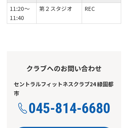
website
11:20～
第２スタジオ
REC
will
11:40
be
translated
mechanically,
so
it
may
クラブへのお問い合わせ
not
セントラルフィットネスクラブ24 緑園都
be
市
an
accurate
045-814-6680
translation.
The