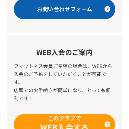
translation
お問い合わせフォーム
may
differ
from
the
original
WEB入会のご案内
content.
フィットネス会員ご希望の場合は、
WEBから
We
入会のご予約をしていただくことが可能で
ask
す。
that
店頭でのお手続きが簡単になり、とっても便
you
利です！
fully
understand
このクラブで
this
WEB入会する