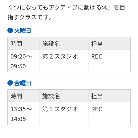
into
くつになってもアクティブに動ける体』を目
English.
指すクラスです。
Click
火
曜日
the
link
時間
施設名
担当
below
09:20～
第２スタジオ
REC
(start
09:50
automatic
translation)
金
曜日
to
時間
施設名
担当
return
13:35～
第１スタジオ
REC
to
14:05
the
top