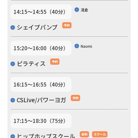
to
淺倉
14:15〜14:55（40分）
the
シェイプパンプ
予約
top
page.
However,
Naomi
15:20〜16:00（40分）
if
ピラティス
予約
you
use
16:15〜16:55（40分）
an
automatic
CSLive/パワーヨガ
予約
translation
service,
17:15〜18:30（75分）
the
Japanese
ヒップホップスクール
有料
スクール