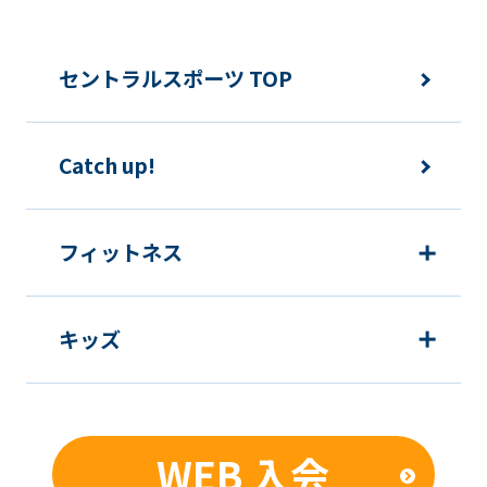
fully
understand
セントラルスポーツ TOP
this
before
Catch up!
using
the
service.
フィットネス
Automatic translation
キッズ
WEB 入会