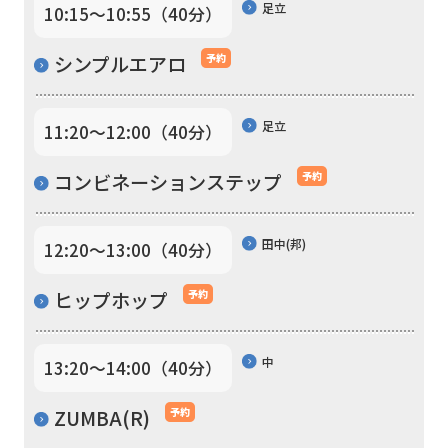
足立
10:15〜10:55（40分）
is
automatically
シンプルエアロ
予約
translated
into
足立
11:20〜12:00（40分）
English.
コンビネーションステップ
予約
Click
the
link
田中(邦)
12:20〜13:00（40分）
below
ヒップホップ
予約
(start
automatic
中
13:20〜14:00（40分）
translation)
to
ZUMBA(R)
予約
return