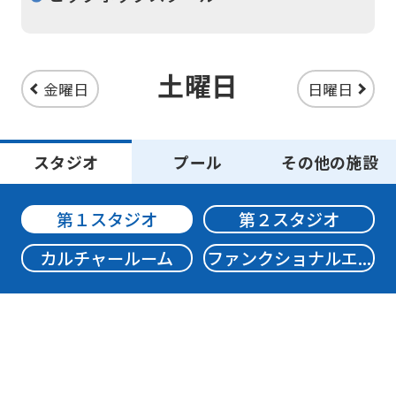
version
of
this
土曜日
金曜日
日曜日
website
will
スタジオ
プール
be
その他の施設
translated
第１スタジオ
第２スタジオ
mechanically,
so
カルチャールーム
ファンクショナルエ...
it
may
not
be
an