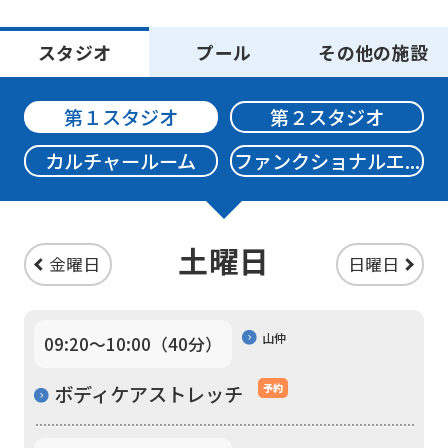
スタジオ
プール
その他の施設
第１スタジオ
第２スタジオ
カルチャールーム
ファンクショナルエ...
For
土曜日
金曜日
日曜日
foreigners
山仲
Central
09:20〜10:00（40分）
Sports
ボディケアストレッチ
予約
official
website