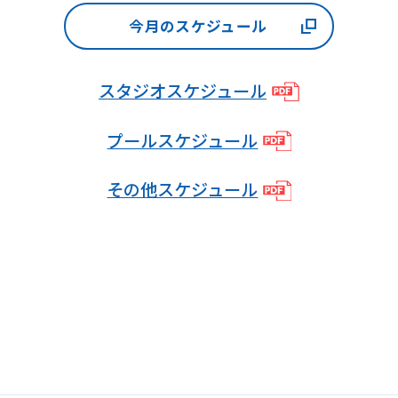
accurate
今月のスケジュール
translation.
The
スタジオスケジュール
translation
may
プールスケジュール
differ
その他スケジュール
from
the
original
content.
We
ask
that
you