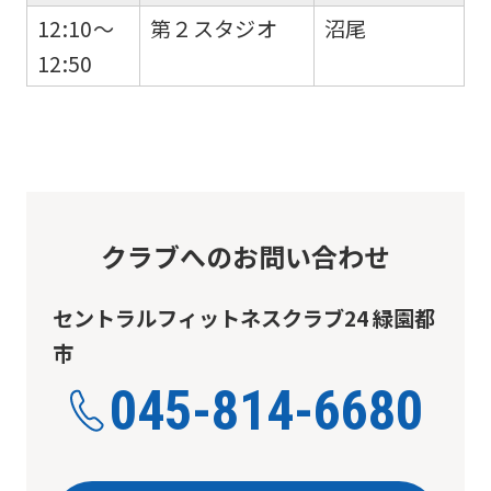
We
12:10～
第２スタジオ
沼尾
ask
12:50
that
you
fully
understand
this
before
クラブへのお問い合わせ
using
セントラルフィットネスクラブ24 緑園都
the
市
service.
045-814-6680
Automatic translation