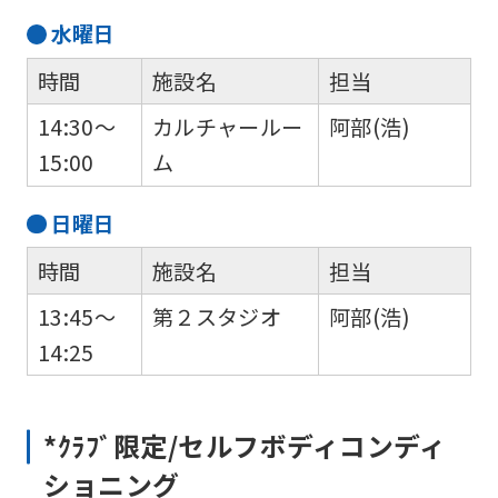
automatic
水
曜日
translation)
to
時間
施設名
担当
return
14:30～
カルチャールー
阿部(浩)
to
15:00
ム
the
top
日
曜日
page.
時間
施設名
担当
However,
13:45～
第２スタジオ
阿部(浩)
if
14:25
you
use
an
*ｸﾗﾌﾞ限定/セルフボディコンディ
automatic
ショニング