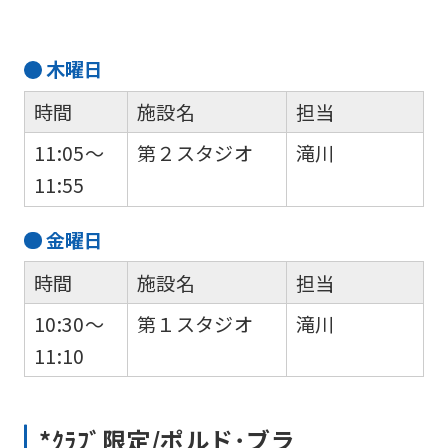
translation
service,
the
木
曜日
Japanese
時間
施設名
担当
version
11:05～
第２スタジオ
滝川
of
11:55
this
website
金
曜日
will
時間
施設名
担当
be
10:30～
第１スタジオ
滝川
translated
11:10
mechanically,
so
it
*ｸﾗﾌﾞ限定/ポルド･ブラ