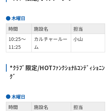
may
not
be
木
曜日
an
時間
施設名
担当
accurate
10:25～
カルチャールー
小山
translation.
11:25
ム
The
translation
may
*ｸﾗﾌﾞ限定/HOTﾌｧﾝｸｼｮﾅﾙｺﾝﾃﾞｨｼｮﾆﾝ
differ
ｸﾞ
from
the
original
木
曜日
content.
時間
施設名
担当