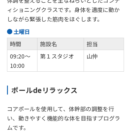
体調を整えることを主なねらいとしたコンデ
Central
ィショニングクラスです。身体を適度に動か
Sports
しながら緊張した筋肉をほぐします。
official
website
土
曜日
is
時間
施設名
担当
automatically
09:20～
第１スタジオ
山仲
translated
10:00
into
English.
Click
ポールdeリラックス
the
link
コアポールを使用して、体幹部の調整を行
below
い、動きやすく機能的な体を目指すプログラ
(start
ムです。