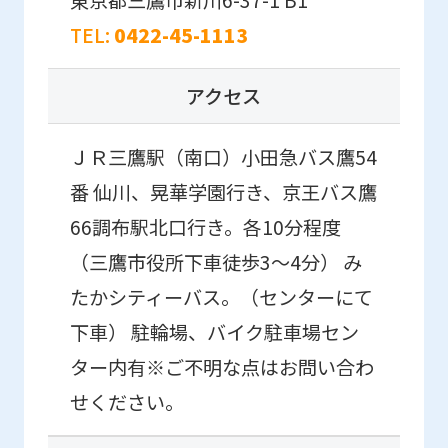
official
TEL:
0422-45-1113
website
is
アクセス
automatically
translated
ＪＲ三鷹駅（南口）小田急バス鷹54
into
番 仙川、晃華学園行き、京王バス鷹
English.
66調布駅北口行き。各10分程度
Click
（三鷹市役所下車徒歩3〜4分） み
the
たかシティーバス。（センターにて
link
下車） 駐輪場、バイク駐車場セン
below
ター内有※ご不明な点はお問い合わ
(start
せください。
automatic
translation)