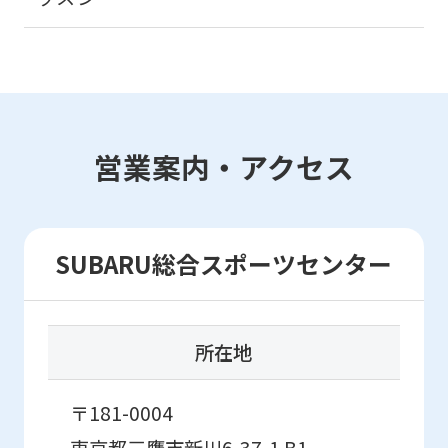
営業案内・アクセス
SUBARU総合スポーツセンター
For
foreigners
所在地
Central
〒181-0004
Sports
東京都三鷹市新川6-37-1 B1