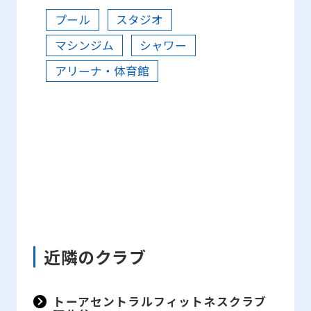
the
プール
スタジオ
Japanese
マシンジム
シャワー
version
アリーナ・体育館
of
this
website
will
be
translated
mechanically,
so
近隣のクラブ
it
may
not
トーアセントラルフィットネスクラブ