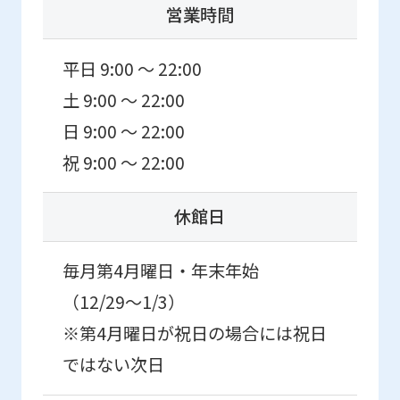
営業時間
to
return
平日 9:00 ～ 22:00
to
土 9:00 ～ 22:00
the
top
日 9:00 ～ 22:00
page.
祝 9:00 ～ 22:00
However,
if
休館日
you
毎月第4月曜日・年末年始
use
an
（12/29〜1/3）
automatic
※第4月曜日が祝日の場合には祝日
translation
ではない次日
service,