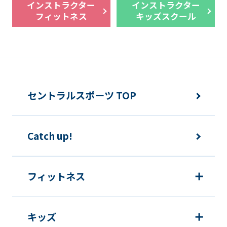
インストラクター
インストラクター
that
フィットネス
キッズスクール
you
fully
understand
this
before
セントラルスポーツ TOP
using
the
Catch up!
service.
Automatic translation
フィットネス
キッズ