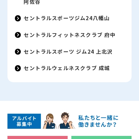
阿佐谷
be
an
セントラルスポーツジム24八幡山
accurate
セントラルフィットネスクラブ 府中
translation.
The
セントラルスポーツ ジム24 上北沢
translation
may
セントラルウェルネスクラブ 成城
differ
from
the
original
content.
We
ask