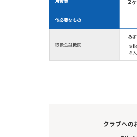
2
月会費
他必要なもの
みず
取扱金融機関
※指
※入
クラブへの