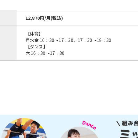
12,870円/月(税込)
【体育】
月水金 16：30～17：30、17：30～18：30
For foreigners
【ダンス】
木 16：30～17：30
Central Sports official website is
automatically translated into
English. Click the link below (start
automatic translation) to return to
the top page.
However, if you use an automatic
translation service, the Japanese
version of this website will be
translated mechanically, so it may
not be an accurate translation.
The translation may differ from the
original content. We ask that you