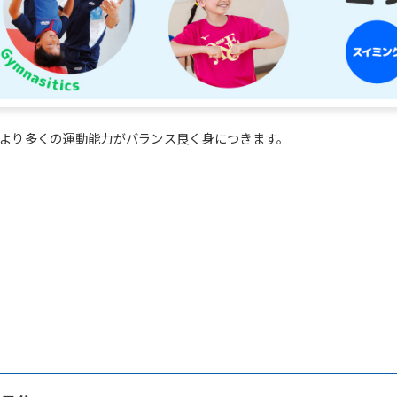
fully understand this before using
the service.
Automatic translation start
より多くの運動能力がバランス良く身につきます。