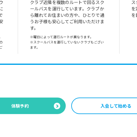
ウ
クラブ近隣を複数のルートで回るスク
ス
に
ールバスを運行しています。クラブか
を
で
ら離れてお住まいの方や、ひとりで通
を
安
うお子様も安心してご利用いただけま
す。
。
※曜日によって運行ルートが異なります。
の
※スクールバスを運行していないクラブもござい
ご
ます。
体験予約
入会して始める