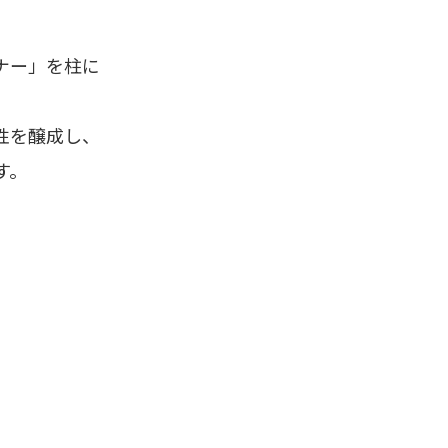
ナー」を柱に
。
性を醸成し、
す。