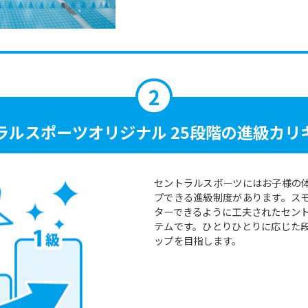
For foreigners
Central Sports official website is
automatically translated into
English. Click the link below (start
automatic translation) to return to
the top page.
However, if you use an automatic
ラルスポーツ
オリジナル 25段階の
進級カリ
translation service, the Japanese
version of this website will be
translated mechanically, so it may
not be an accurate translation.
セントラルスポーツにはお子様の
The translation may differ from the
プできる進級制度があります。ス
original content. We ask that you
ターできるように工夫されたセン
fully understand this before using
テムです。ひとりひとりに応じた
the service.
ップを目指します。
Automatic translation start