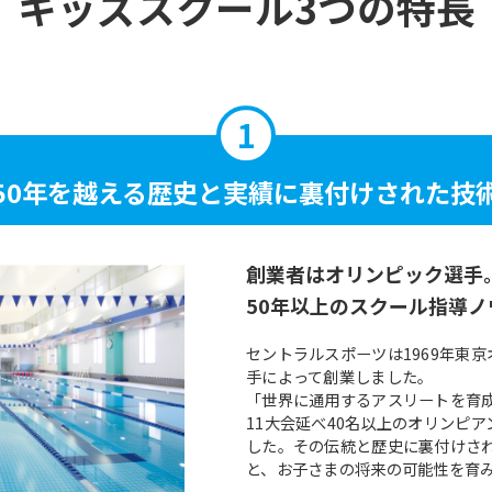
キッズスクール3つの特長
50年を越える
歴史と実績に
裏付けされた技
創業者はオリンピック選手
50年以上のスクール指導ノ
セントラルスポーツは1969年東
手によって創業しました。
「世界に通用するアスリートを育
11大会延べ40名以上のオリンピ
した。その伝統と歴史に裏付けさ
と、お子さまの将来の可能性を育