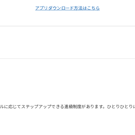
アプリダウンロード方法はこちら
For foreigners
Central Sports official website is
ルに応じてステップアップできる進級制度があります。ひとりひとり
automatically translated into
English. Click the link below (start
automatic translation) to return to
the top page.