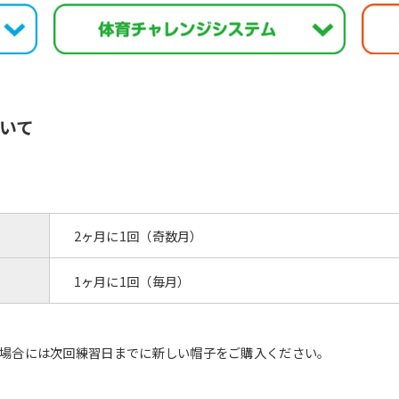
However, if you use an automatic
translation service, the Japanese
version of this website will be
translated mechanically, so it may
not be an accurate translation.
The translation may differ from the
original content. We ask that you
いて
fully understand this before using
the service.
Automatic translation start
2ヶ月に1回（奇数月）
1ヶ月に1回（毎月）
場合には次回練習日までに新しい帽子をご購入ください。