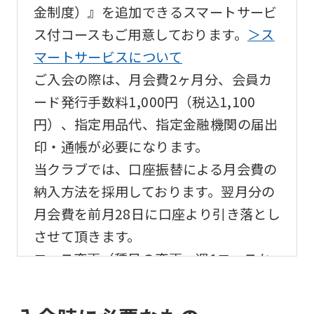
金制度）』を追加できるスマートサービ
However,
ス付コースもご用意しております。
＞ス
if
マートサービスについて
you
ご入会の際は、月会費2ヶ月分、会員カ
use
ード発行手数料1,000円（税込1,100
an
円）、指定用品代、指定金融機関の届出
automatic
印・通帳が必要になります。
translation
当クラブでは、口座振替による月会費の
service,
納入方法を採用しております。翌月分の
the
月会費を前月28日に口座より引き落とし
Japanese
させて頂きます。
version
コース変更（種目の変更・週1コースか
of
ら週2コースへの変更など）は、希望す
this
る前月10日（10日が休館日の場合は翌
website