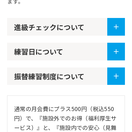
ます。
English.
Click
進級チェックについて
the
link
below
練習日について
(start
automatic
translation)
振替練習制度について
to
return
to
通常の月会費にプラス500円（税込550
the
円）で、『施設外でのお得（福利厚生サ
top
ービス）』と、『施設内での安心（見舞
page.