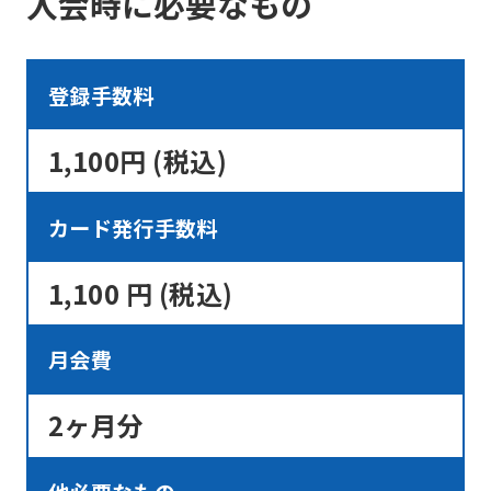
入会時に必要なもの
営業日）までに、所定のコース変更届け
will
をクラブレセプションまでご提出くださ
be
い。お電話での受付は行っておりませ
登録手数料
translated
ん。
mechanically,
1,100円 (税込)
コース変更手数料は、無料です。
so
it
カード発行手数料
may
not
1,100 円 (税込)
be
an
月会費
accurate
translation.
2ヶ月分
The
translation