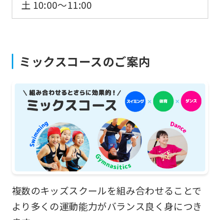
土 10:00〜11:00
For
ミックスコースのご案内
foreigners
Central
Sports
official
website
is
automatically
複数のキッズスクールを組み合わせることで
translated
より多くの運動能力がバランス良く身につき
into