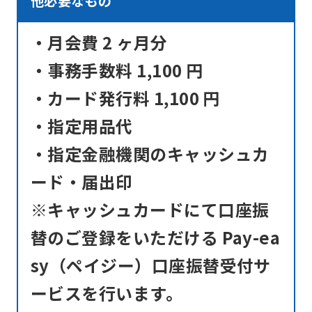
他必要なもの
may
・月会費 2 ヶ月分
differ
from
・事務手数料 1,100 円
the
・カード発行料 1,100 円
original
・指定用品代
content.
・指定金融機関のキャッシュカ
We
ask
ード・届出印
that
※キャッシュカードにて口座振
you
替のご登録をいただける Pay-ea
fully
sy（ペイジー）口座振替受付サ
understand
this
ービスを行います。
before