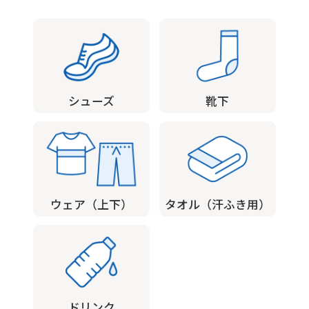
use
an
automatic
translation
シューズ
靴下
service,
the
Japanese
version
of
ウェア（上下）
タオル（汗ふき用）
this
website
will
be
translated
ドリンク