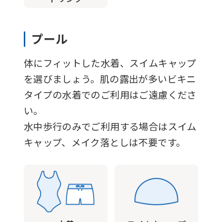
mechanically,
so
プール
it
may
体にフィットした水着、スイムキャップ
not
を選びましょう。肌の露出が多いビキニ
be
タイプの水着でのご利用はご遠慮くださ
an
い。
accurate
水中歩行のみでご利用する場合はスイム
translation.
キャップ、メイク落としは不要です。
The
translation
may
differ
from