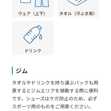
link
ウェア（上下）
タオル（汗ふき用）
below
(start
automatic
translation)
to
ドリンク
return
to
ジム
the
top
タオルやドリンクを持ち運ぶバックも用
page.
意するとジムエリアを移動する際に便利
However,
です。シューズはケガ防止のため、必ず
if
スポーツ用のものをご用意ください。
you