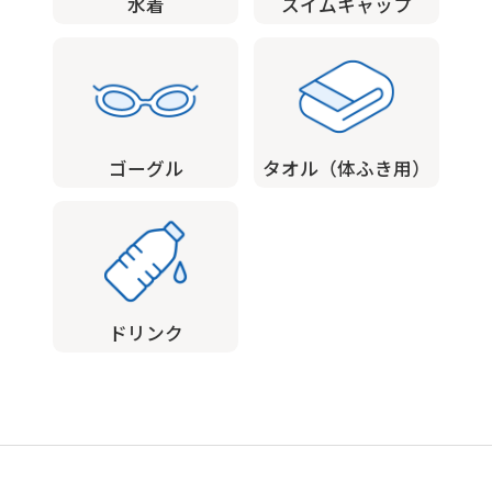
水着
スイムキャップ
the
original
content.
We
ゴーグル
タオル（体ふき用）
ask
that
you
fully
understand
ドリンク
this
before
using
the
service.