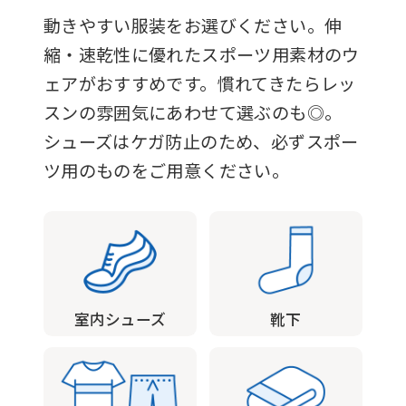
For
動きやすい服装をお選びください。伸
foreigners
縮・速乾性に優れたスポーツ用素材のウ
ェアがおすすめです。慣れてきたらレッ
スンの雰囲気にあわせて選ぶのも◎。
Central
シューズはケガ防止のため、必ずスポー
Sports
ツ用のものをご用意ください。
official
website
is
automatically
translated
into
室内シューズ
靴下
English.
Click
the