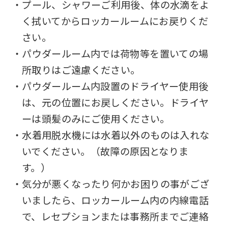
・プール、シャワーご利用後、体の水滴をよ
Central
く拭いてからロッカールームにお戻りくだ
Sports
さい。
official
・パウダールーム内では荷物等を置いての場
website
所取りはご遠慮ください。
is
・パウダールーム内設置のドライヤー使用後
automatically
は、元の位置にお戻しください。ドライヤ
translated
ーは頭髪のみにご使用ください。
into
・水着用脱水機には水着以外のものは入れな
English.
いでください。（故障の原因となりま
Click
す。）
the
・気分が悪くなったり何かお困りの事がござ
link
いましたら、ロッカールーム内の内線電話
below
で、レセプションまたは事務所までご連絡