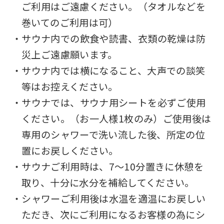
automatic
ご利用はご遠慮ください。（タオルなどを
translation
巻いてのご利用は可）
service,
・サウナ内での飲食や読書、衣類の乾燥は防
the
災上ご遠慮願います。
Japanese
・サウナ内では横になること、大声での談笑
version
等はお控えください。
of
・サウナでは、サウナ用シートを必ずご使用
this
ください。（お一人様1枚のみ）ご使用後は
website
専用のシャワーで洗い流した後、所定の位
will
置にお戻しください。
be
・サウナご利用時は、7～10分置きに休憩を
translated
取り、十分に水分を補給してください。
mechanically,
・シャワーご利用後は水温を適温にお戻しい
so
ただき、次にご利用になるお客様の為にシ