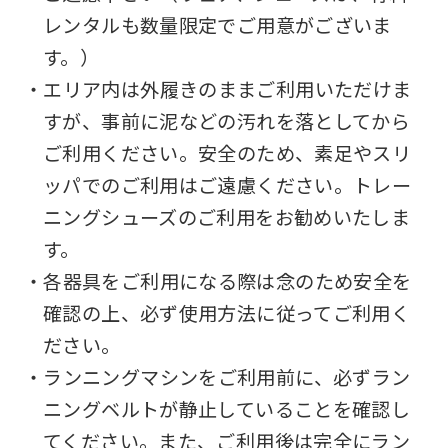
content.
レンタルも数量限定でご用意がございま
We
す。）
ask
・エリア内は外履きのままご利用いただけま
that
すが、事前に泥などの汚れを落としてから
you
ご利用ください。安全のため、素足やスリ
fully
ッパでのご利用はご遠慮ください。トレー
understand
ニングシューズのご利用をお勧めいたしま
this
す。
before
・各器具をご利用になる際は念のため安全を
using
確認の上、必ず使用方法に従ってご利用く
the
ださい。
service.
・ランニングマシンをご利用前に、必ずラン
ニングベルトが静止していることを確認し
Automatic translation
てください。また、ご利用後は完全にラン