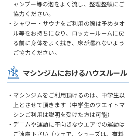
it
ャンプー等の泡をよく流し、整理整頓にご
may
協力ください。
not
・シャワー・サウナをご利用の際は予めタオ
be
ル等をお持ちになり、ロッカールームに戻
an
る前に身体をよく拭き、床が濡れないよう
accurate
ご協力ください。
translation.
The
マシンジムにおけるハウスルール
translation
may
・マシンジムをご利用頂けるのは、中学生以
differ
上とさせて頂きます（中学生のウエイトマ
from
シンご利用は説明を受けた方は可能）
the
・デニムや運動に不向きなウエアでの運動は
original
ご遠慮下さい（ウェア、シューズは、有料