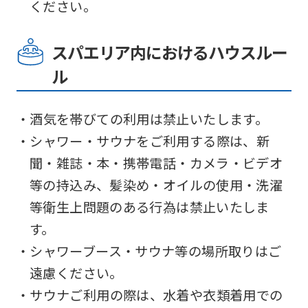
(start
ください。
automatic
translation)
スパエリア内におけるハウスルー
to
ル
return
to
・酒気を帯びての利用は禁止いたします。
the
・シャワー・サウナをご利用する際は、新
top
聞・雑誌・本・携帯電話・カメラ・ビデオ
page.
等の持込み、髪染め・オイルの使用・洗濯
However,
等衛生上問題のある行為は禁止いたしま
if
す。
you
・シャワーブース・サウナ等の場所取りはご
use
遠慮ください。
an
・サウナご利用の際は、水着や衣類着用での