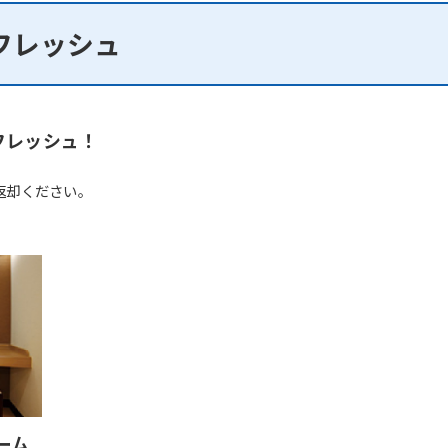
However, if you use an automatic
translation service, the Japanese
フレッシュ
version of this website will be
translated mechanically, so it may
not be an accurate translation.
The translation may differ from the
original content. We ask that you
フレッシュ！
fully understand this before using
the service.
返却ください。
Automatic translation start
ーム