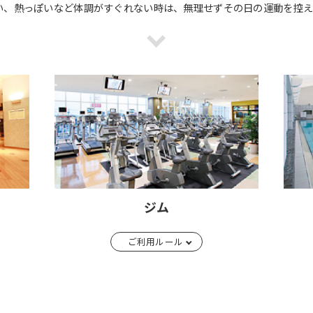
い、熱っぽいなど体調がすぐれない時は、無理せずその日の運動を控え
For foreigners
ジム
ご利用ルール
Central Sports official website is
automatically translated into
English. Click the link below (start
automatic translation) to return to
the top page.