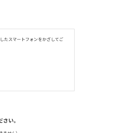
動したスマートフォンをかざしてご
ださい。
きません）。