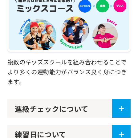
service,
the
Japanese
version
of
this
複数のキッズスクールを組み合わせることで
website
より多くの運動能力がバランス良く身につき
will
ます。
be
translated
mechanically,
進級チェックについて
so
it
may
練習日について