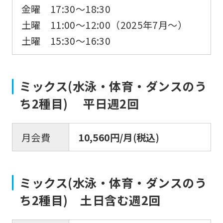
Sports
金曜 17:30～18:30
official
土曜 11:00～12:00（2025年7月～）
website
土曜 15:30～16:30
is
automatically
ミックス(水泳・体育・ダンスのう
translated
ち2種目) 平日週2回
into
English.
Click
月会費
10,560円/月(税込)
the
link
ミックス(水泳・体育・ダンスのう
below
ち2種目) 土日含む週2回
(start
automatic