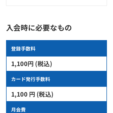
ask
that
you
入会時に必要なもの
fully
understand
this
登録手数料
before
using
1,100円 (税込)
the
service.
カード発行手数料
1,100 円 (税込)
Automatic translation
月会費