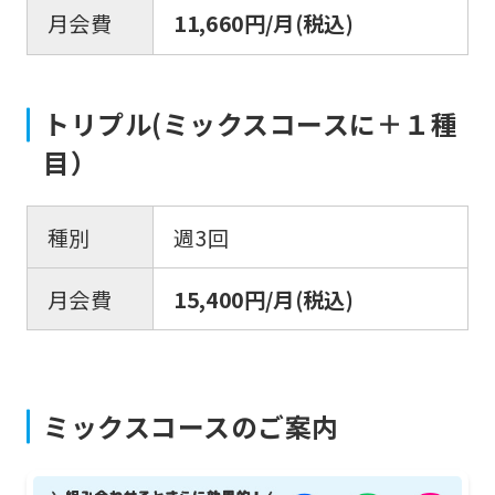
translation)
月会費
11,660円/月(税込)
to
return
トリプル(ミックスコースに＋１種
to
the
目）
top
page.
種別
週3回
However,
月会費
15,400円/月(税込)
if
you
use
an
ミックスコースのご案内
automatic
translation