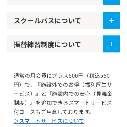
not
be
スクールバスについて
an
accurate
translation.
振替練習制度について
The
translation
may
通常の月会費にプラス500円（税込550
differ
円）で、『施設外でのお得（福利厚生サ
from
ービス）』と『施設内での安心（見舞金
the
制度）』を追加できるスマートサービス
original
付コースもご用意しております。
content.
＞スマートサービスについて
We