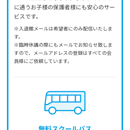
from
に通うお子様の保護者様にも安心のサー
the
ビスです。
original
※入退館メールは希望者にのみ配信いたしま
content.
す。
We
※臨時休講の際にもメールでお知らせ致しま
ask
すので、メールアドレスの登録はすべての会
that
員様にご依頼しています。
you
fully
understand
this
before
using
the
無料スクールバス