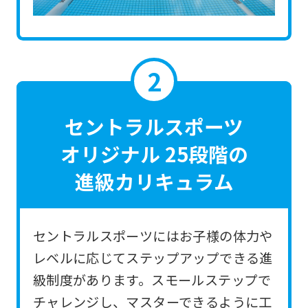
the
link
below
(start
automatic
translation)
セントラルスポーツ
to
オリジナル 25段階の
return
進級カリキュラム
to
the
top
セントラルスポーツにはお子様の体力や
page.
レベルに応じてステップアップできる進
However,
級制度があります。スモールステップで
if
チャレンジし、マスターできるように工