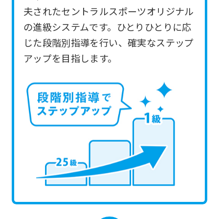
you
夫されたセントラルスポーツオリジナル
use
の進級システムです。ひとりひとりに応
an
じた段階別指導を行い、確実なステップ
automatic
アップを目指します。
translation
service,
the
Japanese
version
of
this
website
will
be