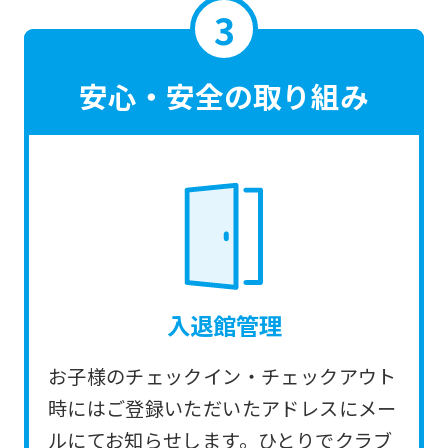
translated
mechanically,
so
安心・安全の取り組み
it
may
not
be
an
accurate
translation.
入退館管理
The
translation
お子様のチェックイン・チェックアウト
may
時にはご登録いただいたアドレスにメー
differ
ルにてお知らせします。ひとりでクラブ