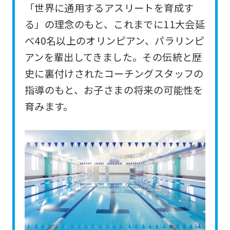
「世界に通用するアスリートを育成す
For
る」の理念のもと、これまでに11大会延
foreigners
べ40名以上のオリンピアン、パラリンピ
アンを輩出してきました。その伝統と歴
Central
史に裏付けされたコーチングスタッフの
Sports
指導のもと、お子さまの将来の可能性を
official
育みます。
website
is
automatically
translated
into
English.
Click