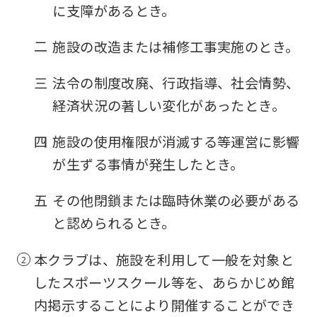
に支障があるとき。
you
fully
二
施設の改造または補修工事実施のとき。
understand
三
法令の制度改廃、行政指導、社会情勢、
this
経済状況の著しい変化があったとき。
before
using
四
施設の使用権限が消滅する等運営に影響
the
が生ずる事情が発生したとき。
service.
五
その他閉鎖または臨時休業の必要がある
Automatic translation
と認められるとき。
本クラブは、施設を利用して一般を対象と
したスポーツスクール等を、あらかじめ館
内掲示することにより開催することができ