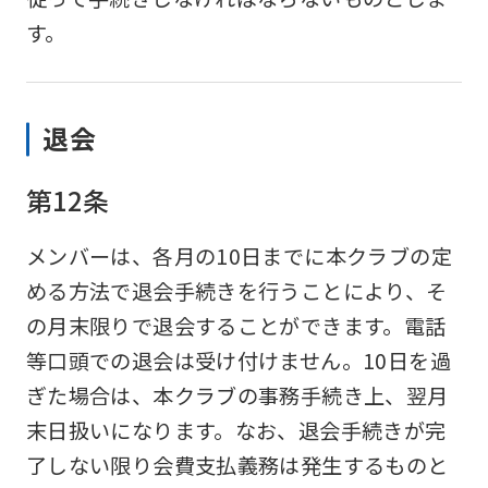
return
す。
to
the
top
退会
page.
第12条
However,
if
メンバーは、各月の10日までに本クラブの定
you
める方法で退会手続きを行うことにより、そ
use
の月末限りで退会することができます。電話
an
等口頭での退会は受け付けません。10日を過
automatic
ぎた場合は、本クラブの事務手続き上、翌月
translation
末日扱いになります。なお、退会手続きが完
service,
了しない限り会費支払義務は発生するものと
the