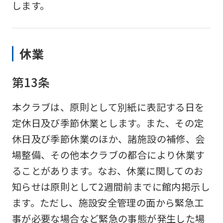
します。
Japanese
version
of
休業
this
website
第13条
will
be
本クラブは、原則として別紙に表記する日を
translated
定休日及び季節休業とします。また、その定
mechanically,
休日及び季節休業のほか、諸施設の補修、会
so
場整備、その他本クラブの都合により休業す
it
ることがあります。なお、休業に関してのお
may
知らせは原則として2週間前までに館内掲示し
not
ます。ただし、施設安全管理の面から緊急工
be
事が必要な場合など緊急の事態が発生した場