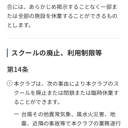
an
合には、あらかじめ掲示することなく一部ま
accurate
たは全部の施設を休業することができるもの
translation.
とします。
The
translation
スクールの廃止、利用制限等
may
differ
第14条
from
the
本クラブは、次の事由により本クラブのス
original
クールを廃止または閉鎖または臨時休業す
content.
ることができます。
We
一
台風その他異常気象、風水火災害、地
ask
震、近隣の事故等で本クラブの業務遂行
that