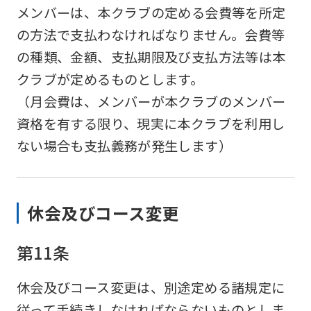
メンバーは、本クラブの定める会費等を所定
website
の方法で支払わなければなりません。会費等
is
の種類、金額、支払期限及び支払方法等は本
automatically
クラブが定めるものとします。
translated
（月会費は、メンバーが本クラブのメンバー
into
資格を有する限り、現実に本クラブを利用し
English.
ない場合も支払義務が発生します）
Click
the
link
休会及びコース変更
below
(start
第11条
automatic
translation)
休会及びコース変更は、別途定める諸規定に
to
従って手続きしなければならないものとしま