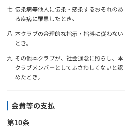
七
伝染病等他人に伝染・感染するおそれのあ
る疾病に罹患したとき。
八
本クラブの合理的な指示・指導に従わない
とき。
九
その他本クラブが、社会通念に照らし、本
クラブメンバーとしてふさわしくないと認
For
めたとき。
foreigners
会費等の支払
Central
Sports
第10条
official