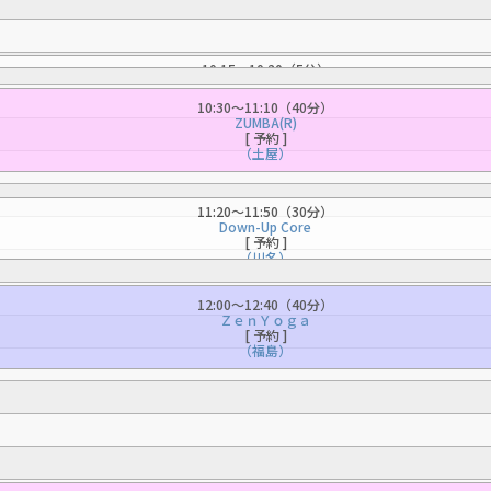
10:15〜10:20（5分）
みんなで体操
（福島）
10:30〜11:10（40分）
ZUMBA(R)
[ 予約 ]
（土屋）
11:20〜11:50（30分）
Down-Up Core
[ 予約 ]
（川名）
12:00〜12:40（40分）
ＺｅｎＹｏｇａ
[ 予約 ]
（福島）