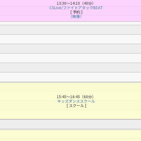
13:30〜14:10（40分）
CSLive/ファイトアタックBEAT
[ 予約 ]
（映像）
15:45〜16:45（60分）
キッズダンススクール
For foreigners
[ スクール ]
Central Sports official website is
automatically translated into
English. Click the link below (start