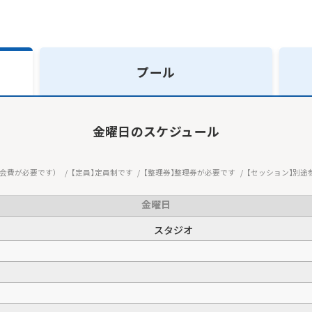
プール
金曜日
のスケジュール
会費が必要です）
定員
定員制です
整理券
整理券が必要です
セッション
別途
金曜日
スタジオ