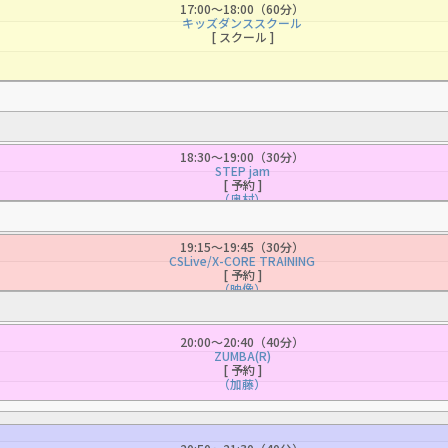
17:00〜18:00（60分）
automatic translation) to return to
キッズダンススクール
[ スクール ]
the top page.
However, if you use an automatic
translation service, the Japanese
version of this website will be
translated mechanically, so it may
not be an accurate translation.
18:30〜19:00（30分）
The translation may differ from the
STEP jam
[ 予約 ]
original content. We ask that you
（奥村）
fully understand this before using
the service.
19:15〜19:45（30分）
CSLive/X-CORE TRAINING
[ 予約 ]
（映像）
Automatic translation start
20:00〜20:40（40分）
ZUMBA(R)
[ 予約 ]
（加藤）