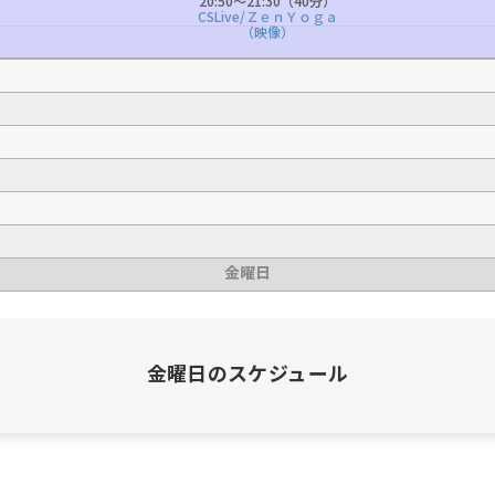
20:50〜21:30（40分）
CSLive/ＺｅｎＹｏｇａ
（映像）
金曜日
金曜日
のスケジュール