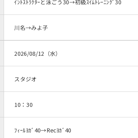
ｲﾝﾄｽﾄﾗｸﾀｰと泳ごう30→初級ｽｲﾑﾄﾚｰﾆﾝｸﾞ30
川名→みよ子
2026/08/12（水）
スタジオ
10：30
ﾌｨｰﾙﾖｶﾞ40→Recﾖｶﾞ40