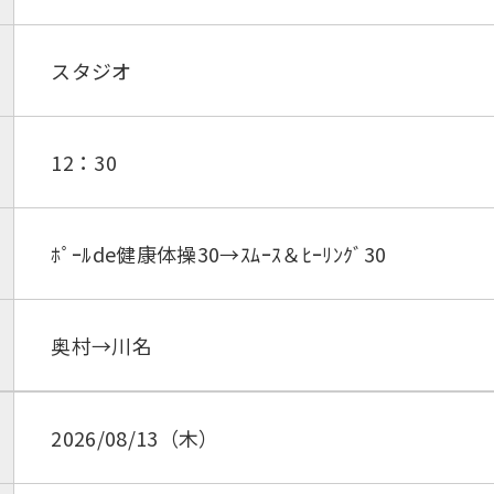
スタジオ
12：30
ﾎﾟｰﾙde健康体操30→ｽﾑｰｽ＆ﾋｰﾘﾝｸﾞ30
奥村→川名
2026/08/13（木）