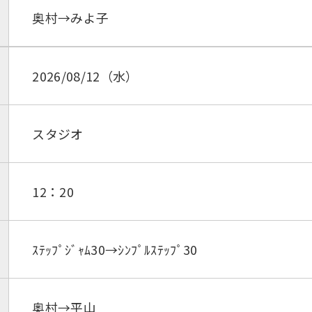
奥村→みよ子
2026/08/12（水）
スタジオ
12：20
ｽﾃｯﾌﾟｼﾞｬﾑ30→ｼﾝﾌﾟﾙｽﾃｯﾌﾟ30
奥村→平山