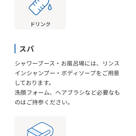
fully
understand
ドリンク
this
before
using
スパ
the
シャワーブース・お風呂場には、リンス
service.
インシャンプー・ボディソープをご用意
しております。
Automatic translation
洗顔フォーム、ヘアブラシなど必要なも
のはご持参ください。