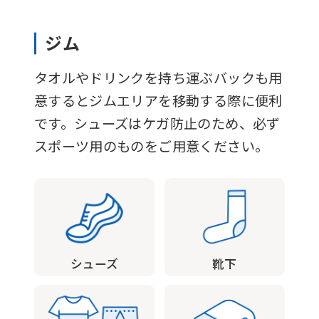
to
the
ジム
top
タオルやドリンクを持ち運ぶバックも用
page.
意するとジムエリアを移動する際に便利
However,
です。シューズはケガ防止のため、必ず
if
スポーツ用のものをご用意ください。
you
use
an
automatic
translation
シューズ
靴下
service,
the
Japanese