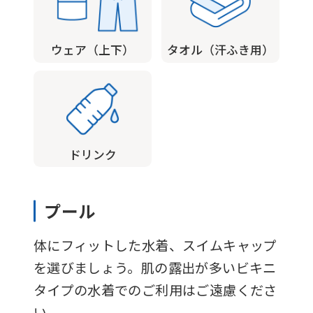
version
of
ウェア（上下）
タオル（汗ふき用）
this
website
will
be
translated
ドリンク
mechanically,
so
プール
it
may
体にフィットした水着、スイムキャップ
not
を選びましょう。肌の露出が多いビキニ
be
タイプの水着でのご利用はご遠慮くださ
an
い。