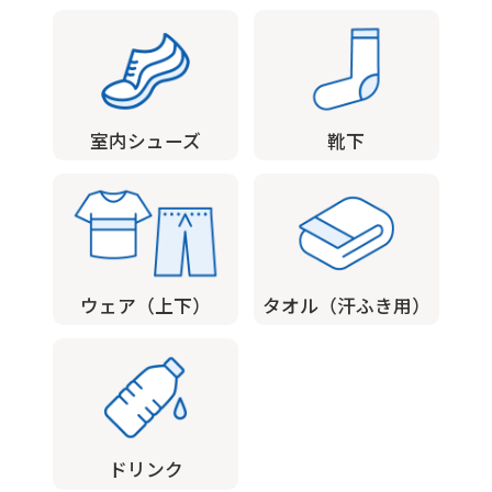
is
automatically
translated
into
室内シューズ
靴下
English.
Click
the
link
below
ウェア（上下）
タオル（汗ふき用）
(start
automatic
translation)
to
ドリンク
return