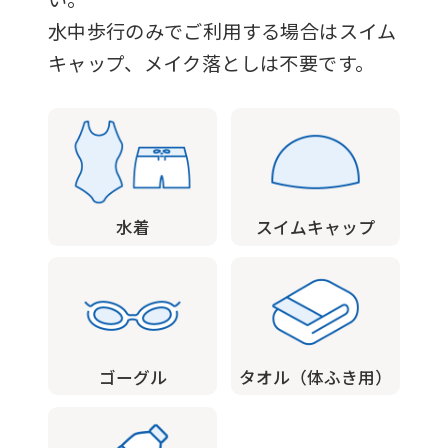
accurate
水中歩行のみでご利用する場合はスイム
translation.
キャップ、メイク落としは不要です。
The
translation
may
differ
from
水着
スイムキャップ
the
original
content.
We
ask
ゴーグル
タオル（体ふき用）
that
you