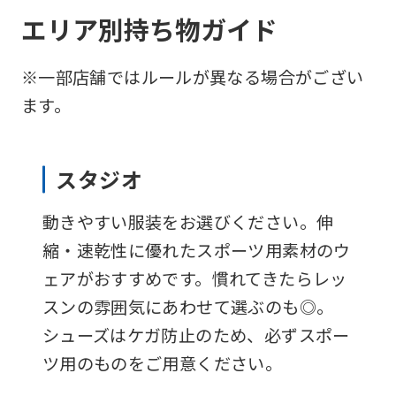
エリア別持ち物ガイド
※一部店舗ではルールが異なる場合がござい
ます。
スタジオ
For
動きやすい服装をお選びください。伸
foreigners
縮・速乾性に優れたスポーツ用素材のウ
ェアがおすすめです。慣れてきたらレッ
Central
スンの雰囲気にあわせて選ぶのも◎。
Sports
シューズはケガ防止のため、必ずスポー
official
ツ用のものをご用意ください。
website