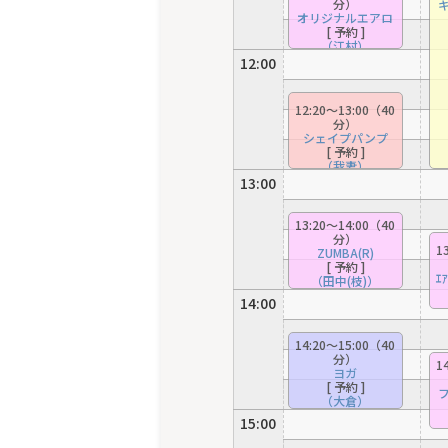
分）
オリジナルエアロ
[ 予約 ]
（江村）
12:00
12:20〜13:00（40
分）
シェイプパンプ
[ 予約 ]
（我妻）
13:00
13:20〜14:00（40
分）
1
ZUMBA(R)
[ 予約 ]
ｴ
（田中(枝)）
[ 初心者 ]
14:00
14:20〜15:00（40
分）
1
ヨガ
[ 予約 ]
（大倉）
[ 初心者 ]
15:00