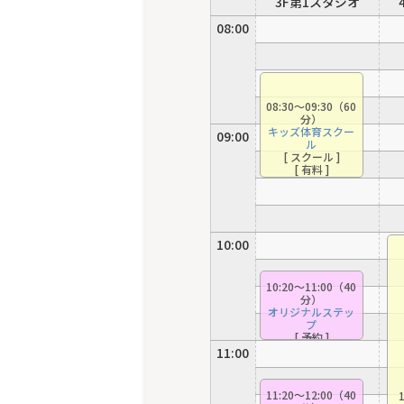
3F第1スタジオ
08:00
08:30〜09:30（60
分）
キッズ体育スクー
09:00
ル
[ スクール ]
[ 有料 ]
10:00
10:20〜11:00（40
分）
オリジナルステッ
プ
[ 予約 ]
（江村）
11:00
11:20〜12:00（40