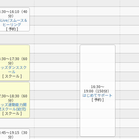
For foreigners
[ オススメ ]
5:30〜16:10（40
分）
SLive/スムース＆
Central Sports official website is
ヒーリング
automatically translated into
[ 予約 ]
（アーカイブ）
English. Click the link below (start
[ 初心者 ]
automatic translation) to return to
the top page.
However, if you use an automatic
6:30〜17:30（60
translation service, the Japanese
分）
version of this website will be
キッズダンススク
ール
translated mechanically, so it may
[ スクール ]
not be an accurate translation.
The translation may differ from the
16:30〜
19:00（150分）
original content. We ask that you
はじめてサポート
7:30〜18:30（60
fully understand this before using
[ 予約 ]
分）
キッズ運動能力開
the service.
発スクール(幼児)
[ スクール ]
Automatic translation start
8:45〜19:15（30
分）