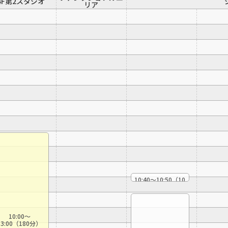
4F第2スタジオ
リア
10:40〜10:50（10
分）
ｼﾞﾑｽﾓ/かんたんス
トレッチ
（スタッフ）
10:00〜
13:00（180分）