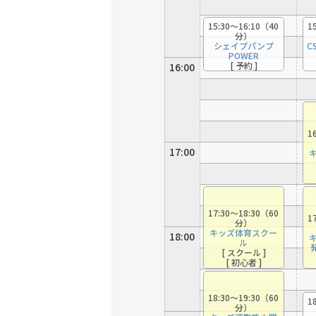
15:30〜16:10（40
1
分）
シェイプパンプ
C
POWER
[ 予約 ]
16:00
（田中(清)）
[ 初心者 ]
1
17:00
17:30〜18:30（60
1
分）
キッズ体育スクー
18:00
ル
[ スクール ]
[ 初心者 ]
18:30〜19:30（60
1
分）