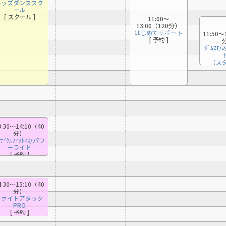
キッズダンススク
ール
[ スクール ]
11:00〜
13:00（120分）
はじめてサポート
11:50〜
[ 予約 ]
ｼﾞﾑｽﾓ
（ス
3:30〜14:10（40
分）
ｱｻｲｸﾙﾌｨｯﾄﾈｽ/パワ
ーライド
[ 予約 ]
（我妻）
4:30〜15:10（40
分）
ファイトアタック
PRO
[ 予約 ]
（真如）