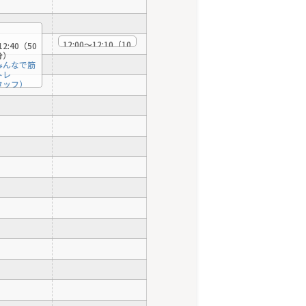
12:00〜12:10（10
12:40（50
分）
分）
ｼﾞﾑｽﾓ/みんなでス
/みんなで筋
トレッチ
トレ
（スタッフ）
タッフ）