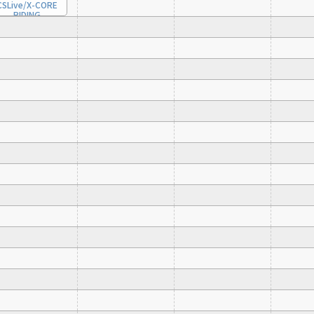
CSLive/X-CORE
RIDING
[ 予約 ]
（アーカイブ）