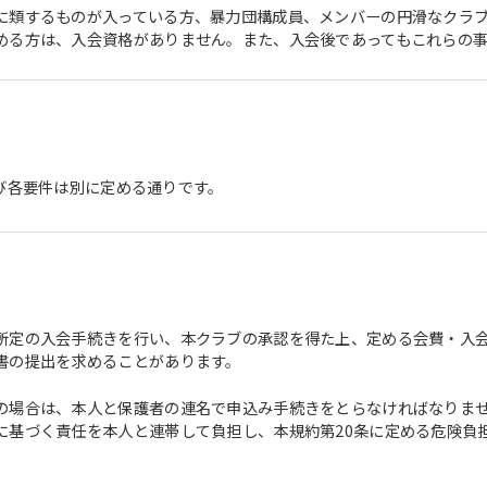
に類するものが入っている方、暴力団構成員、メンバーの円滑なクラ
める方は、入会資格がありません。また、入会後であってもこれらの
び各要件は別に定める通りです。
所定の入会手続きを行い、本クラブの承認を得た上、定める会費・入
書の提出を求めることがあります。
の場合は、本人と保護者の連名で申込み手続きをとらなければなりま
に基づく責任を本人と連帯して負担し、本規約第20条に定める危険負