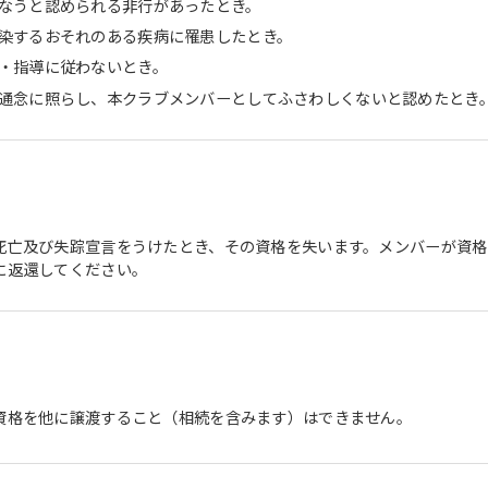
なうと認められる非行があったとき。
染するおそれのある疾病に罹患したとき。
・指導に従わないとき。
通念に照らし、本クラブメンバーとしてふさわしくないと認めたとき
死亡及び失踪宣言をうけたとき、その資格を失います。メンバーが資
に返還してください。
For foreigners
Central Sports official website is
automatically translated into
資格を他に譲渡すること（相続を含みます）はできません。
English. Click the link below (start
automatic translation) to return to
the top page.