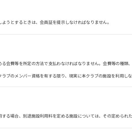
However, if you use an automatic
translation service, the Japanese
version of this website will be
translated mechanically, so it may
しようとするときは、会員証を提示しなければなりません。
not be an accurate translation.
The translation may differ from the
original content. We ask that you
fully understand this before using
the service.
める会費等を所定の方法で支払わなければなりません。会費等の種類
Automatic translation start
クラブのメンバー資格を有する限り、現実に本クラブの施設を利用し
用する場合、別途施設利用料を定める施設については、その定められ