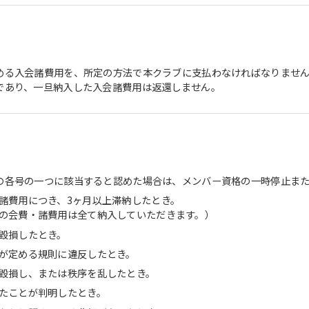
める入会諸費用を、所定の方法で本クラブに支払わなければなりませ
であり、一旦納入した入会諸費用は返還しません。
の各号の一つに該当すると認めた場合は、メンバー資格の一時停止ま
諸費用につき、3ヶ月以上滞納したとき。
の会費・諸費用は全て納入していただきます。）
毀損したとき。
が定める規則に違反したとき。
毀損し、または秩序を乱したとき。
たことが判明したとき。