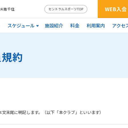
WEB入会
4 南千住
セントラルスポーツTOP
ル
スケジュール
施設紹介
料金
利用案内
アクセ
員規約
本文末尾に明記します。（以下「本クラブ」といいます）