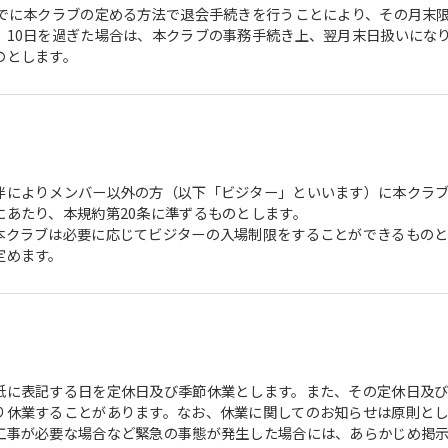
までに本クラブの定める方法で退会手続きを行うことにより、その月末
。10日を過ぎた場合は、本クラブの事務手続き上、翌月末日扱いにな
のとします。
伴によりメンバー以外の方（以下「ビジター」といいます）に本クラ
にあたり、本規約第20条に準ずるものとします。
本クラブは必要に応じてビジターの入場制限をすることができるもの
定めます。
紙に表記する日を定休日及び季節休業とします。また、その定休日及
り休業することがあります。なお、休業に関してのお知らせは原則とし
工事が必要な場合など緊急の事態が発生した場合には、あらかじめ掲