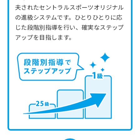
you
夫されたセントラルスポーツオリジナル
use
の進級システムです。ひとりひとりに応
an
じた段階別指導を行い、確実なステップ
automatic
アップを目指します。
translation
service,
the
Japanese
version
of
this
website
will
be