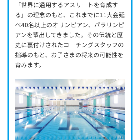
「世界に通用するアスリートを育成す
For
る」の理念のもと、これまでに11大会延
foreigners
べ40名以上のオリンピアン、パラリンピ
アンを輩出してきました。その伝統と歴
Central
史に裏付けされたコーチングスタッフの
Sports
指導のもと、お子さまの将来の可能性を
official
育みます。
website
is
automatically
translated
into
English.
Click