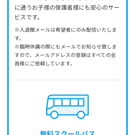
from
に通うお子様の保護者様にも安心のサー
the
ビスです。
original
※入退館メールは希望者にのみ配信いたしま
content.
す。
We
※臨時休講の際にもメールでお知らせ致しま
ask
すので、メールアドレスの登録はすべての会
that
員様にご依頼しています。
you
fully
understand
this
before
using
the
無料スクールバス