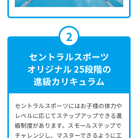
the
link
below
(start
automatic
translation)
セントラルスポーツ
to
オリジナル 25段階の
return
進級カリキュラム
to
the
top
セントラルスポーツにはお子様の体力や
page.
レベルに応じてステップアップできる進
However,
級制度があります。スモールステップで
if
チャレンジし、マスターできるように工