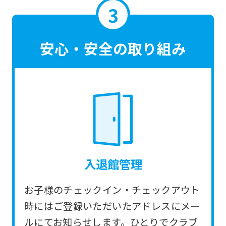
translated
mechanically,
so
安心・安全の取り組み
it
may
not
be
an
accurate
translation.
入退館管理
The
translation
お子様のチェックイン・チェックアウト
may
時にはご登録いただいたアドレスにメー
differ
ルにてお知らせします。ひとりでクラブ