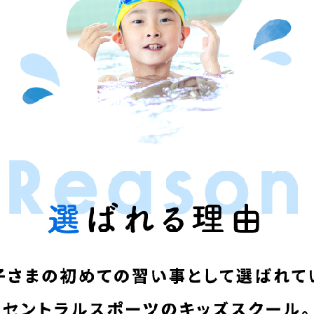
For foreigners
Central Sports official website is
automatically translated into
English. Click the link below (start
automatic translation) to return to
the top page.