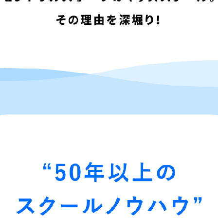
However, if you use an automatic
translation service, the Japanese
version of this website will be
translated mechanically, so it may
not be an accurate translation.
The translation may differ from the
original content. We ask that you
fully understand this before using
the service.
Automatic translation start